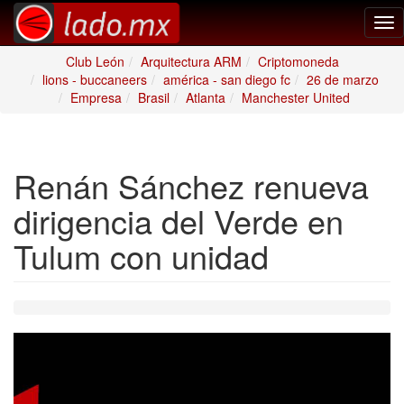
Tog
nav
Club León
Arquitectura ARM
Criptomoneda
lions - buccaneers
américa - san diego fc
26 de marzo
Empresa
Brasil
Atlanta
Manchester United
Renán Sánchez renueva
dirigencia del Verde en
Tulum con unidad