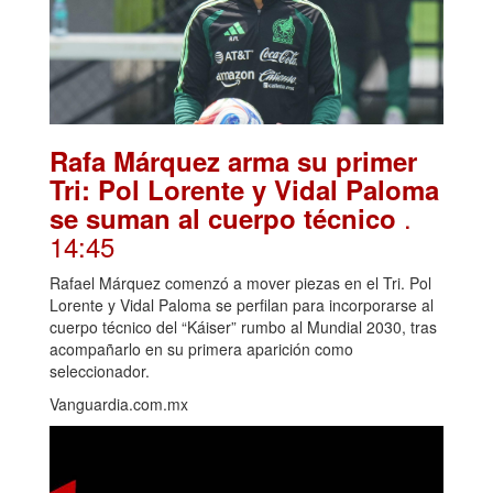
Rafa Márquez arma su primer
Tri: Pol Lorente y Vidal Paloma
.
se suman al cuerpo técnico
14:45
Rafael Márquez comenzó a mover piezas en el Tri. Pol
Lorente y Vidal Paloma se perfilan para incorporarse al
cuerpo técnico del “Káiser” rumbo al Mundial 2030, tras
acompañarlo en su primera aparición como
seleccionador.
Vanguardia.com.mx