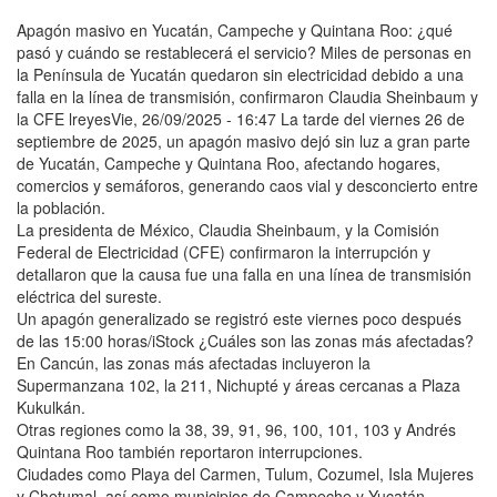
Apagón masivo en Yucatán, Campeche y Quintana Roo: ¿qué
pasó y cuándo se restablecerá el servicio? Miles de personas en
la Península de Yucatán quedaron sin electricidad debido a una
falla en la línea de transmisión, confirmaron Claudia Sheinbaum y
la CFE lreyesVie, 26/09/2025 - 16:47 La tarde del viernes 26 de
septiembre de 2025, un apagón masivo dejó sin luz a gran parte
de Yucatán, Campeche y Quintana Roo, afectando hogares,
comercios y semáforos, generando caos vial y desconcierto entre
la población.
La presidenta de México, Claudia Sheinbaum, y la Comisión
Federal de Electricidad (CFE) confirmaron la interrupción y
detallaron que la causa fue una falla en una línea de transmisión
eléctrica del sureste.
Un apagón generalizado se registró este viernes poco después
de las 15:00 horas/iStock ¿Cuáles son las zonas más afectadas?
En Cancún, las zonas más afectadas incluyeron la
Supermanzana 102, la 211, Nichupté y áreas cercanas a Plaza
Kukulkán.
Otras regiones como la 38, 39, 91, 96, 100, 101, 103 y Andrés
Quintana Roo también reportaron interrupciones.
Ciudades como Playa del Carmen, Tulum, Cozumel, Isla Mujeres
y Chetumal, así como municipios de Campeche y Yucatán,