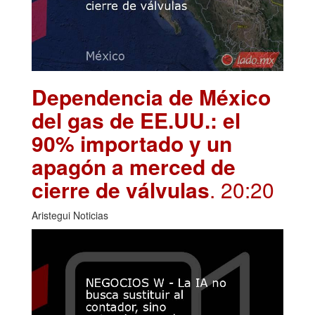
Dependencia de México
del gas de EE.UU.: el
90% importado y un
apagón a merced de
cierre de válvulas
. 20:20
Aristegui Noticias