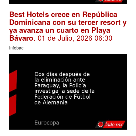
Best Hotels crece en República
Dominicana con su tercer resort y
ya avanza un cuarto en Playa
. 01 de Julio, 2026 06:30
Bávaro
Infobae