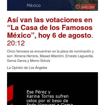
Así van las votaciones en
“La Casa de los Famosos
México”, hoy 6 de agosto
.
20:12
Cinco famosos se encuentran en la placa de nominación y
son: Ximena Herrera, Masad Altamimi, Ernesto Laguardia,
Gema Garoa y Memo Schutz
La Opinión de Los Ángeles