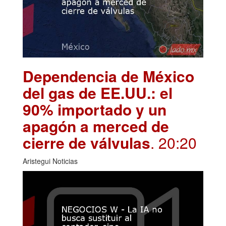
Dependencia de México
del gas de EE.UU.: el
90% importado y un
apagón a merced de
cierre de válvulas
. 20:20
Aristegui Noticias