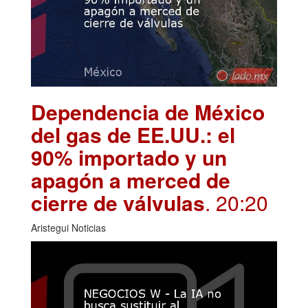
Dependencia de México
del gas de EE.UU.: el
90% importado y un
apagón a merced de
cierre de válvulas
. 20:20
Aristegui Noticias