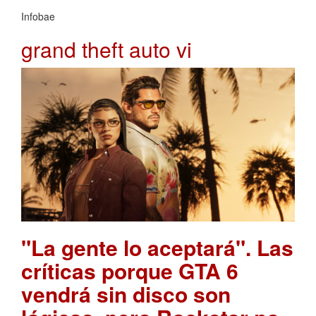
Infobae
grand theft auto vi
"La gente lo aceptará". Las
críticas porque GTA 6
vendrá sin disco son