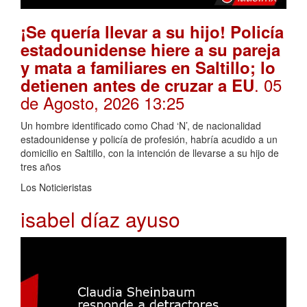
¡Se quería llevar a su hijo! Policía
estadounidense hiere a su pareja
y mata a familiares en Saltillo; lo
. 05
detienen antes de cruzar a EU
de Agosto, 2026 13:25
Un hombre identificado como Chad ‘N’, de nacionalidad
estadounidense y policía de profesión, habría acudido a un
domicilio en Saltillo, con la intención de llevarse a su hijo de
tres años
Los Noticieristas
isabel díaz ayuso