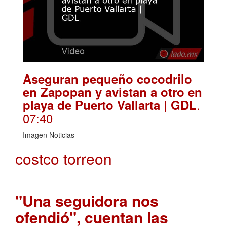
Aseguran pequeño cocodrilo
en Zapopan y avistan a otro en
.
playa de Puerto Vallarta | GDL
07:40
Imagen Noticias
costco torreon
"Una seguidora nos
ofendió", cuentan las