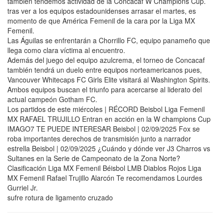
también tendemos actividad de la Concacaf W Champions Cup.
tras ver a los equipos estadounidenses arrasar el martes, es
momento de que América Femenil de la cara por la Liga MX
Femenil.
Las Águilas se enfrentarán a Chorrillo FC, equipo panameño que
llega como clara víctima al encuentro.
Además del juego del equipo azulcrema, el torneo de Concacaf
también tendrá un duelo entre equipos norteamericanos pues,
Vancouver Whitecaps FC Girls Elite visitará al Washington Spirits.
Ambos equipos buscan el triunfo para acercarse al liderato del
actual campeón Gotham FC.
Los partidos de este miércoles | RÉCORD Beisbol Liga Femenil
MX RAFAEL TRUJILLO Entran en acción en la W champions Cup
IMAGO7 TE PUEDE INTERESAR Beisbol | 02/09/2025 Fox se
roba importantes derechos de transmisión junto a narrador
estrella Beisbol | 02/09/2025 ¿Cuándo y dónde ver J3 Charros vs
Sultanes en la Serie de Campeonato de la Zona Norte?
Clasificación Liga MX Femenil Béisbol LMB Diablos Rojos Liga
MX Femenil Rafael Trujillo Alarcón Te recomendamos Lourdes
Gurriel Jr.
sufre rotura de ligamento cruzado