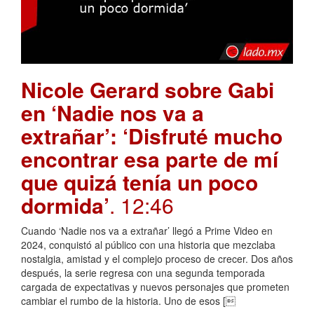
Nicole Gerard sobre Gabi
en ‘Nadie nos va a
extrañar’: ‘Disfruté mucho
encontrar esa parte de mí
que quizá tenía un poco
dormida’
. 12:46
Cuando ‘Nadie nos va a extrañar’ llegó a Prime Video en
2024, conquistó al público con una historia que mezclaba
nostalgia, amistad y el complejo proceso de crecer. Dos años
después, la serie regresa con una segunda temporada
cargada de expectativas y nuevos personajes que prometen
cambiar el rumbo de la historia. Uno de esos [