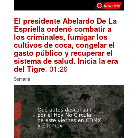
El presidente Abelardo De La
Espriella ordenó combatir a
los criminales, fumigar los
cultivos de coca, congelar el
gasto público y recuperar el
sistema de salud. Inicia la era
. 01:26
del Tigre
Semana