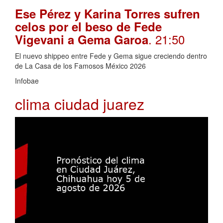
Ese Pérez y Karina Torres sufren
celos por el beso de Fede
. 21:50
Vigevani a Gema Garoa
El nuevo shippeo entre Fede y Gema sigue creciendo dentro
de La Casa de los Famosos México 2026
Infobae
clima ciudad juarez