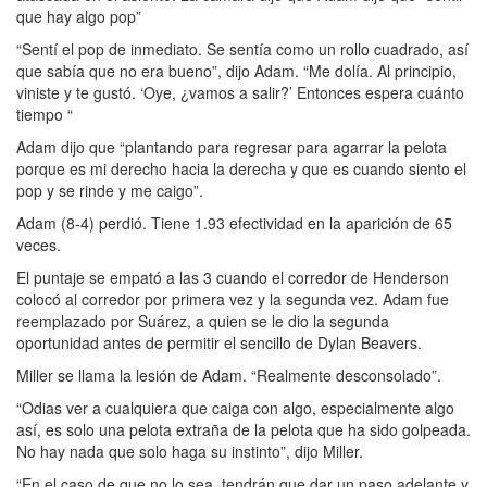
que hay algo pop”
“Sentí el pop de inmediato. Se sentía como un rollo cuadrado, así
que sabía que no era bueno”, dijo Adam. “Me dolía. Al principio,
viniste y te gustó. ‘Oye, ¿vamos a salir?’ Entonces espera cuánto
tiempo “
Adam dijo que “plantando para regresar para agarrar la pelota
porque es mi derecho hacia la derecha y que es cuando siento el
pop y se rinde y me caigo”.
Adam (8-4) perdió. Tiene 1.93 efectividad en la aparición de 65
veces.
El puntaje se empató a las 3 cuando el corredor de Henderson
colocó al corredor por primera vez y la segunda vez. Adam fue
reemplazado por Suárez, a quien se le dio la segunda
oportunidad antes de permitir el sencillo de Dylan Beavers.
Miller se llama la lesión de Adam. “Realmente desconsolado”.
“Odias ver a cualquiera que caiga con algo, especialmente algo
así, es solo una pelota extraña de la pelota que ha sido golpeada.
No hay nada que solo haga su instinto”, dijo Miller.
“En el caso de que no lo sea, tendrán que dar un paso adelante y