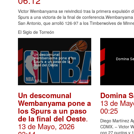
06:12
Victor Wembanyama se reivindicó tras la primera expulsión de
Spurs a una victoria de la final de conferencia.Wembanyama to
San Antonio, que arrolló 126-97 a los Timberwolves de Minn
El Siglo de Torreón
Un descomunal
Domina S
13 de May
Wembanyama pone a
00:25
los Spurs a un paso
.
de la final del Oeste
Diego Martínez A
13 de Mayo, 2026
CDMX. – Victor 
03:14
con 27 puntos y 