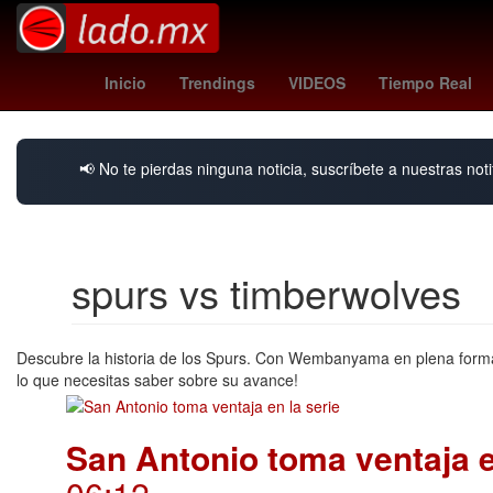
Selección de fútbol de El Salvador
Gas volcánico
Inicio
Trendings
VIDEOS
Tiempo Real
📢 No te pierdas ninguna noticia, suscríbete a nuestras noti
spurs vs timberwolves
Descubre la historia de los Spurs. Con Wembanyama en plena forma 
lo que necesitas saber sobre su avance!
San Antonio toma ventaja e