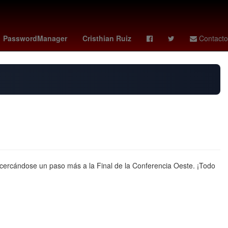
España
frankfurt - wolfsburg
China
Temporada
PasswordManager
Cristhian Ruiz
Contacto
cercándose un paso más a la Final de la Conferencia Oeste. ¡Todo