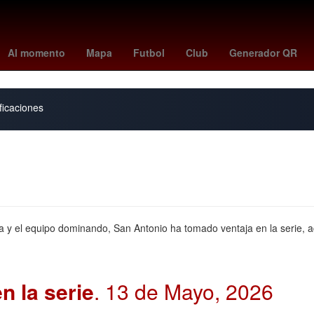
rangers - yankees
Puebla de Zaragoza
Denuncia
atlas - tigres
Al momento
Mapa
Futbol
Club
Generador QR
ficaciones
y el equipo dominando, San Antonio ha tomado ventaja en la serie, a
n la serie
. 13 de Mayo, 2026