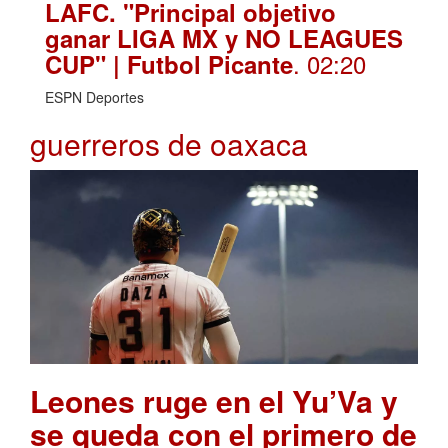
LAFC. "Principal objetivo
ganar LIGA MX y NO LEAGUES
. 02:20
CUP" | Futbol Picante
ESPN Deportes
guerreros de oaxaca
Leones ruge en el Yu’Va y
se queda con el primero de