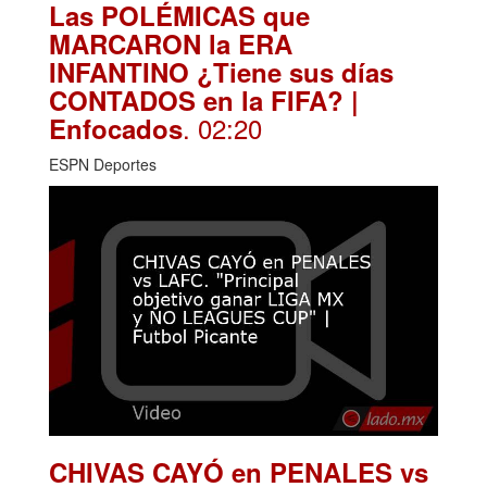
Las POLÉMICAS que
MARCARON la ERA
INFANTINO ¿Tiene sus días
CONTADOS en la FIFA? |
. 02:20
Enfocados
ESPN Deportes
CHIVAS CAYÓ en PENALES vs