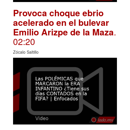
Provoca choque ebrio
acelerado en el bulevar
Emilio Arizpe de la Maza
.
02:20
Zócalo Saltillo