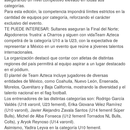
categorías.
Para esta edición, la competencia impondrá límites estrictos en la
cantidad de equipos por categoría, reforzando el carácter
exclusivo del evento.
TE PUEDE INTERESAR: Sultanes aseguran la Final del Norte;
Algodoneros ‘frustra’ a Charros y siguen con vidaTeam Azteca
competirá de la categoría U10 a la U23, con la expectativa de
representar a México en un evento que reúne a jóvenes talentos
internacionales.
La organización destacó que contar con atletas de distintas
regiones del país permitirá al equipo aspirar a un lugar destacado
en el pódium.
El plantel de Team Azteca incluye jugadores de diversas
entidades de México, como Coahuila, Nuevo León, Ensenada,
Morelos, Querétaro y Baja California, mostrando la diversidad y el
talento nacional en el flag football.
Los entrenadores de las distintas categorías son: Rodrigo García
Valdés (U18 varonil, U23 femenil), Erika Giovana Vélez Ramírez
(U10 varonil), Javier Alejandro Zavala Santos (U14 femenil Súper
Bulls), Michel de Alba Fonseca (U12 femenil Tornados NL Bulls,
Colts), y Aryok Reynoso (U14 varonil).
Asimismo, Yadira Leyva en la categoría U10 femenil.