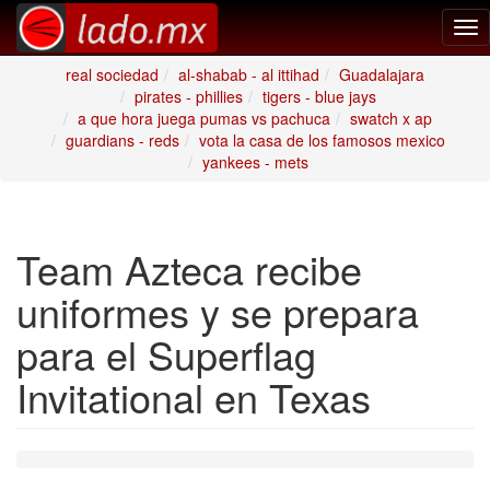
Tog
nav
real sociedad
al-shabab - al ittihad
Guadalajara
pirates - phillies
tigers - blue jays
a que hora juega pumas vs pachuca
swatch x ap
guardians - reds
vota la casa de los famosos mexico
yankees - mets
Team Azteca recibe
uniformes y se prepara
para el Superflag
Invitational en Texas