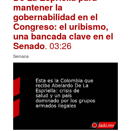
mantener la
gobernabilidad en el
Congreso: el uribismo,
una bancada clave en el
Senado
. 03:26
Semana