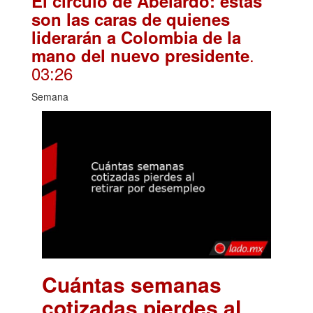
El círculo de Abelardo: estas
son las caras de quienes
liderarán a Colombia de la
.
mano del nuevo presidente
03:26
Semana
Cuántas semanas
cotizadas pierdes al