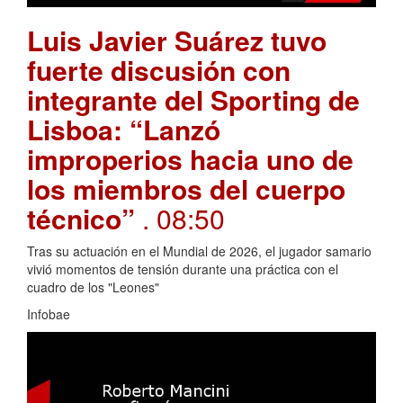
Luis Javier Suárez tuvo
fuerte discusión con
integrante del Sporting de
Lisboa: “Lanzó
improperios hacia uno de
los miembros del cuerpo
técnico”
. 08:50
Tras su actuación en el Mundial de 2026, el jugador samario
vivió momentos de tensión durante una práctica con el
cuadro de los "Leones"
Infobae