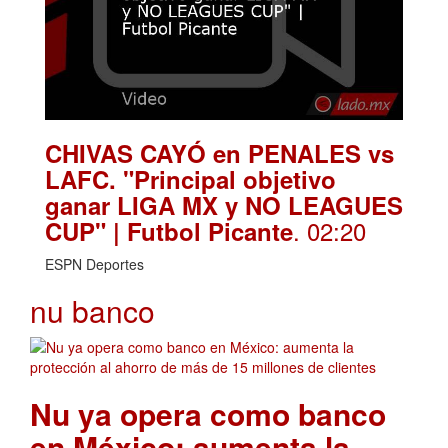
CHIVAS CAYÓ en PENALES vs
LAFC. "Principal objetivo
ganar LIGA MX y NO LEAGUES
. 02:20
CUP" | Futbol Picante
ESPN Deportes
nu banco
Nu ya opera como banco
en México: aumenta la