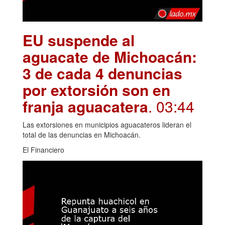
EU suspende al
aguacate de Michoacán:
3 de cada 4 denuncias
por extorsión son en
franja aguacatera
. 03:44
Las extorsiones en municipios aguacateros lideran el
total de las denuncias en Michoacán.
El Financiero