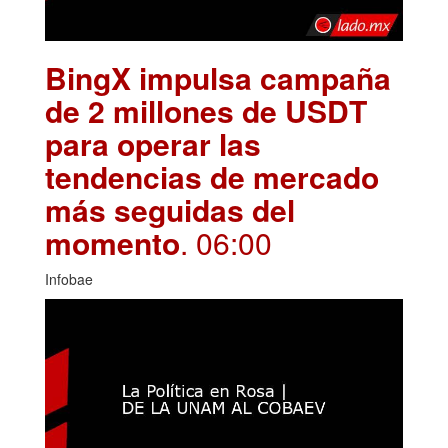
BingX impulsa campaña
de 2 millones de USDT
para operar las
tendencias de mercado
más seguidas del
momento
. 06:00
Infobae