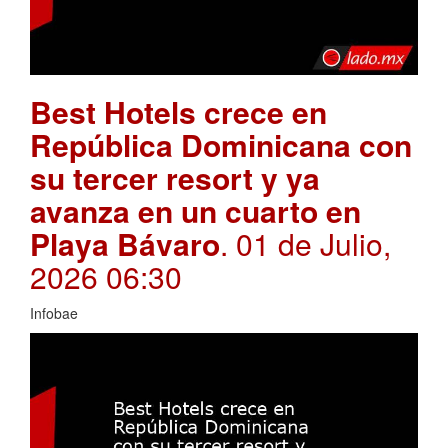
Best Hotels crece en
República Dominicana con
su tercer resort y ya
avanza en un cuarto en
Playa Bávaro
. 01 de Julio,
2026 06:30
Infobae