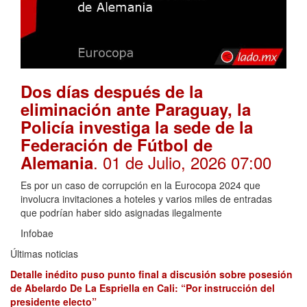
Dos días después de la
eliminación ante Paraguay, la
Policía investiga la sede de la
Federación de Fútbol de
. 01 de Julio, 2026 07:00
Alemania
Es por un caso de corrupción en la Eurocopa 2024 que
involucra invitaciones a hoteles y varios miles de entradas
que podrían haber sido asignadas ilegalmente
Infobae
Últimas noticias
Detalle inédito puso punto final a discusión sobre posesión
de Abelardo De La Espriella en Cali: “Por instrucción del
presidente electo”