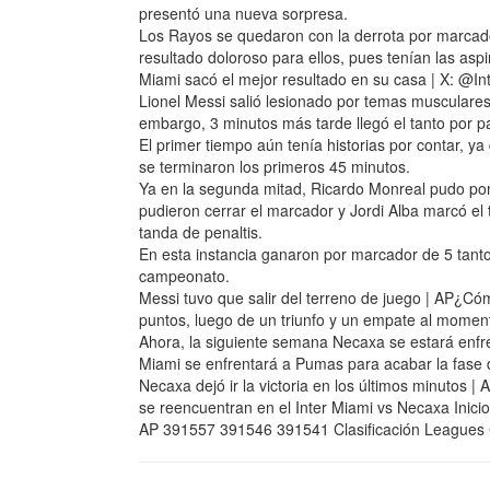
presentó una nueva sorpresa.
Los Rayos se quedaron con la derrota por marcador
resultado doloroso para ellos, pues tenían las aspi
Miami sacó el mejor resultado en su casa | X: @Int
Lionel Messi salió lesionado por temas musculares
embargo, 3 minutos más tarde llegó el tanto por 
El primer tiempo aún tenía historias por contar, y
se terminaron los primeros 45 minutos.
Ya en la segunda mitad, Ricardo Monreal pudo pon
pudieron cerrar el marcador y Jordi Alba marcó el t
tanda de penaltis.
En esta instancia ganaron por marcador de 5 tanto
campeonato.
Messi tuvo que salir del terreno de juego | AP¿
puntos, luego de un triunfo y un empate al moment
Ahora, la siguiente semana Necaxa se estará enfren
Miami se enfrentará a Pumas para acabar la fase
Necaxa dejó ir la victoria en los últimos minut
se reencuentran en el Inter Miami vs Necaxa Inic
AP 391557 391546 391541 Clasificación Leagues 