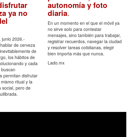
isfrutar
autonomía y foto
.
za ya no
diaria
el
En un momento en el que el móvil ya
no sirve solo para contestar
mensajes, sino también para trabajar,
 junio 2026.-
registrar recuerdos, navegar la ciudad
hablar de cerveza
y resolver tareas cotidianas, elegir
 inevitablemente de
bien importa más que nunca.
go, los hábitos de
Lado.mx
olucionando y cada
 buscan
es permitan disfrutar
 mismo ritual y la
 social, pero de
ilibrada.