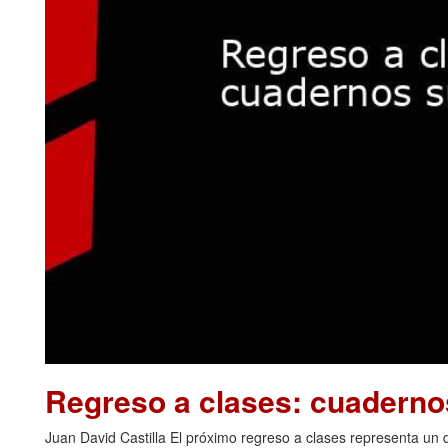
Regreso a clases: cuadern
Juan David Castilla El próximo regreso a clases representa u