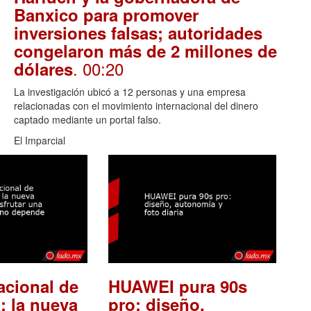
Banxico para promover
inversiones falsas; autoridades
congelaron más de 2 millones de
. 00:20
dólares
La investigación ubicó a 12 personas y una empresa
relacionadas con el movimiento internacional del dinero
captado mediante un portal falso.
El Imparcial
acional de
HUAWEI pura 90s
: la nueva
pro: diseño,