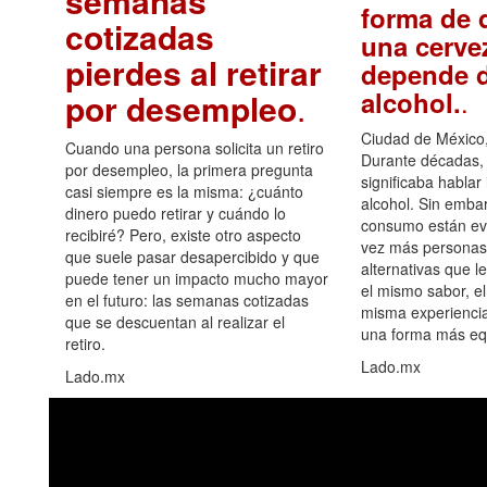
semanas
forma de d
cotizadas
una cerve
pierdes al retirar
depende d
.
alcohol.
por desempleo
.
Ciudad de México,
Cuando una persona solicita un retiro
Durante décadas, 
por desempleo, la primera pregunta
significaba hablar
casi siempre es la misma: ¿cuánto
alcohol. Sin embar
dinero puedo retirar y cuándo lo
consumo están ev
recibiré? Pero, existe otro aspecto
vez más personas
que suele pasar desapercibido y que
alternativas que l
puede tener un impacto mucho mayor
el mismo sabor, el
en el futuro: las semanas cotizadas
misma experiencia
que se descuentan al realizar el
una forma más equ
retiro.
Lado.mx
Lado.mx