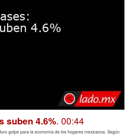
os suben 4.6%
. 00:44
n duro golpe para la economía de los hogares mexicanos. Según