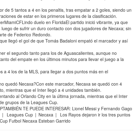
 de 5 tantos a 4 en los penaltis, tras empatar a 2 goles, siendo un
raciones de estar en los primeros lugares de la clasificación.
erMiamiCFLindo duelo en FloridaEl partido inició vibrante, ya que
 luego de sufrir un duro contacto con dos jugadores de Necaxa; sin
parte de Federico Redondo.
a que llegó el gol de que Tomás Badaloni empató el marcador y así
er el segundo tanto para los de Aguascalientes, aunque no
anto del empate en los últimos minutos para llevar el juego a la
s a 4 los de la MLS, para llegar a dos puntos más en el
Cómo quedó Necaxa?Con este marcador, Necaxa se quedó con 4
o, mientras que el Inter llegó a 4 unidades también.
tando al Orlando City en la última jornada, mientras que el Inter
 de grupos de la Leagues Cup.
os | APTAMBIÉN TE PUEDE INTERESAR: Lionel Messi y Fernando Gago
io | Leagues Cup | Necaxa | Los Rayos dejaron ir los tres puntos
Cup Futbol Necaxa Esteban Garrido