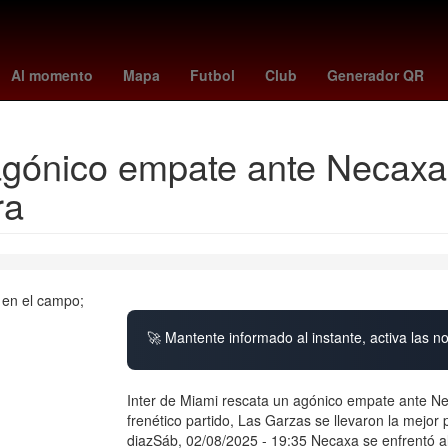
Europa League Final
Colombia
james
Star Wars
west ham
Al momento
Mapa
Futbol
Club
Generador QR
 agónico empate ante Necaxa
ra
🚀 Mantente informado al instante, activa las n
Inter de Miami rescata un agónico empate ante Ne
frenético partido, Las Garzas se llevaron la mejor
diazSáb, 02/08/2025 - 19:35 Necaxa se enfrentó a