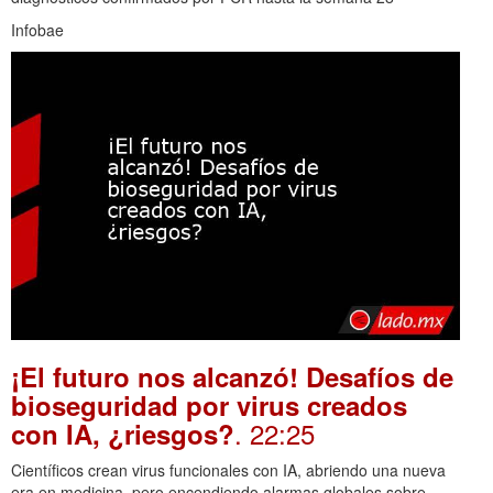
Infobae
¡El futuro nos alcanzó! Desafíos de
bioseguridad por virus creados
. 22:25
con IA, ¿riesgos?
Científicos crean virus funcionales con IA, abriendo una nueva
era en medicina, pero encendiendo alarmas globales sobre