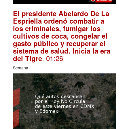
El presidente Abelardo De La
Espriella ordenó combatir a
los criminales, fumigar los
cultivos de coca, congelar el
gasto público y recuperar el
sistema de salud. Inicia la era
. 01:26
del Tigre
Semana