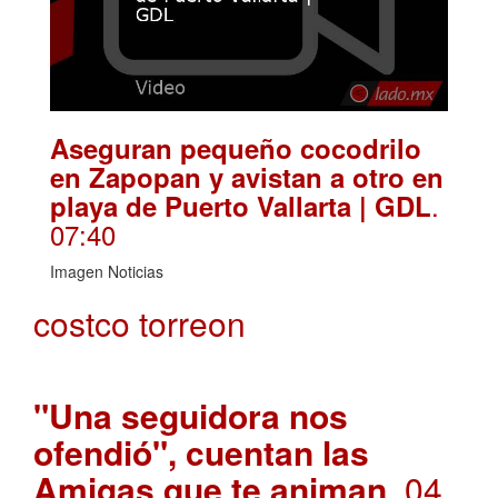
Aseguran pequeño cocodrilo
en Zapopan y avistan a otro en
.
playa de Puerto Vallarta | GDL
07:40
Imagen Noticias
costco torreon
"Una seguidora nos
ofendió", cuentan las
Amigas que te animan
. 04