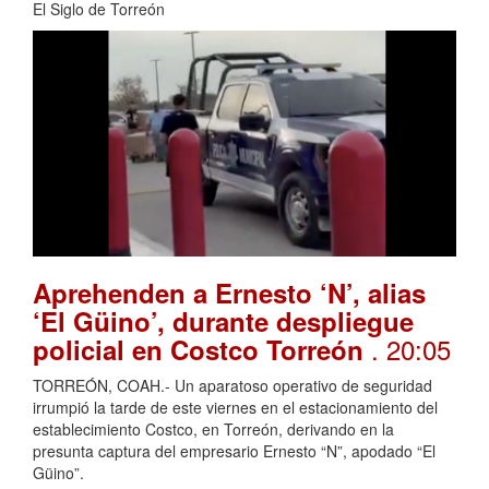
El Siglo de Torreón
Aprehenden a Ernesto ‘N’, alias
‘El Güino’, durante despliegue
. 20:05
policial en Costco Torreón
TORREÓN, COAH.- Un aparatoso operativo de seguridad
irrumpió la tarde de este viernes en el estacionamiento del
establecimiento Costco, en Torreón, derivando en la
presunta captura del empresario Ernesto “N”, apodado “El
Güino”.