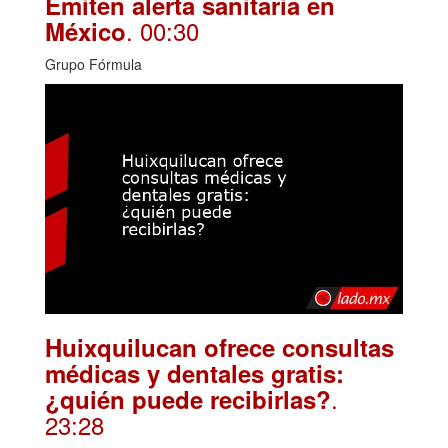
Emiten alerta sanitaria en
. 00:30
México
Grupo Fórmula
Huixquilucan ofrece consultas
médicas y dentales gratis:
.
¿quién puede recibirlas?
23:28