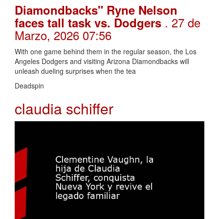
Diamondbacks" Ryne Nelson
. 27 de
faces tall task vs. Dodgers
Marzo, 2026 07:56
With one game behind them in the regular season, the Los
Angeles Dodgers and visiting Arizona Diamondbacks will
unleash dueling surprises when the tea
Deadspin
claudia schiffer