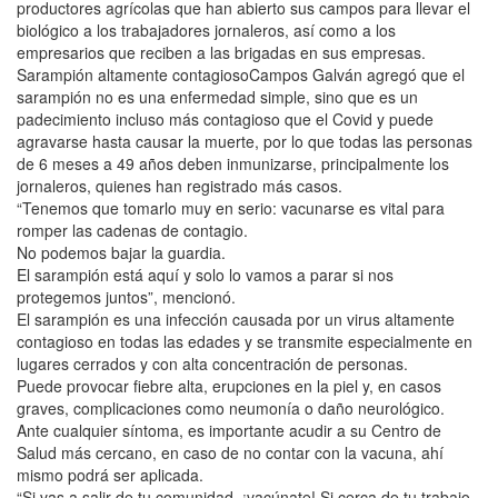
productores agrícolas que han abierto sus campos para llevar el
biológico a los trabajadores jornaleros, así como a los
empresarios que reciben a las brigadas en sus empresas.
Sarampión altamente contagiosoCampos Galván agregó que el
sarampión no es una enfermedad simple, sino que es un
padecimiento incluso más contagioso que el Covid y puede
agravarse hasta causar la muerte, por lo que todas las personas
de 6 meses a 49 años deben inmunizarse, principalmente los
jornaleros, quienes han registrado más casos.
“Tenemos que tomarlo muy en serio: vacunarse es vital para
romper las cadenas de contagio.
No podemos bajar la guardia.
El sarampión está aquí y solo lo vamos a parar si nos
protegemos juntos”, mencionó.
El sarampión es una infección causada por un virus altamente
contagioso en todas las edades y se transmite especialmente en
lugares cerrados y con alta concentración de personas.
Puede provocar fiebre alta, erupciones en la piel y, en casos
graves, complicaciones como neumonía o daño neurológico.
Ante cualquier síntoma, es importante acudir a su Centro de
Salud más cercano, en caso de no contar con la vacuna, ahí
mismo podrá ser aplicada.
“Si vas a salir de tu comunidad, ¡vacúnate! Si cerca de tu trabajo