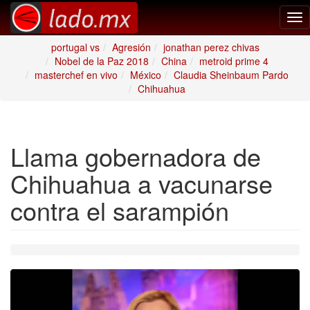
Tog
nav
portugal vs
Agresión
jonathan perez chivas
Nobel de la Paz 2018
China
metroid prime 4
masterchef en vivo
México
Claudia Sheinbaum Pardo
Chihuahua
Llama gobernadora de
Chihuahua a vacunarse
contra el sarampión