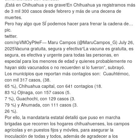
¡Está en Chihuahua y es grave!En Chihuahua ya registramos más
de 3 mil 300 casos desde febrero y más de una decena de
muertes.
Pero hay algo que SÍ podemos hacer para frenar la cadena de…
pic.
twitter.
com/npVMOyP9eF— Maru Campos (@MaruCampos_G) July 26,
2025Vacuna gratuita, segura y efectiva“La vacuna es gratuita, es
segura, es efectiva y urgente para todas las personas, en
especial para los menores de edad y quienes probablemente no
hayan sido vacunados o no recuerden si lo fueron”, subrayó.
Los municipios que reportan más contagios son: Cuauhtémoc,
con mil 317 casos, (38.
65 %), Chihuahua capital, con 641 contagios (18.
83 %) Ojinaga, con 157 casos (5.
7 %), Guachochi, con 129 casos (3.
79 %) y Ahumada, con 111 casos (3.
26 %).
Por ello, la mandataria estatal detalló que puso en marcha
brigadas que recorren los hogares chihuahuenses, los campos
agrícolas y en puestos fijos y móviles, para asegurar la
inoculación de todas y todos, además de agradecer a los