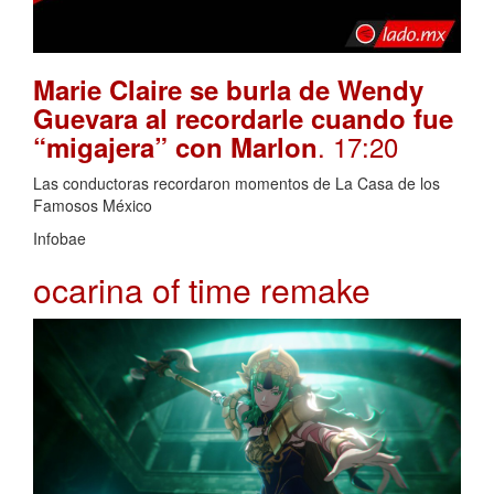
Marie Claire se burla de Wendy
Guevara al recordarle cuando fue
. 17:20
“migajera” con Marlon
Las conductoras recordaron momentos de La Casa de los
Famosos México
Infobae
ocarina of time remake