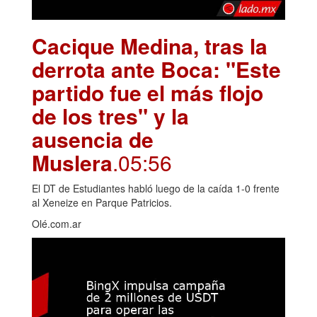
Cacique Medina, tras la
derrota ante Boca: "Este
partido fue el más flojo
de los tres" y la
ausencia de
Muslera
.05:56
El DT de Estudiantes habló luego de la caída 1-0 frente
al Xeneize en Parque Patricios.
Olé.com.ar