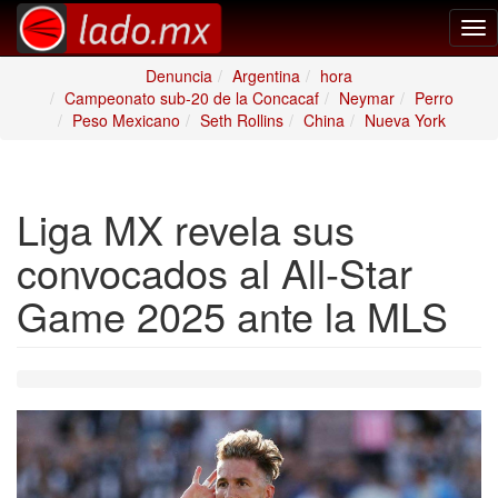
Tog
nav
Denuncia
Argentina
hora
Campeonato sub-20 de la Concacaf
Neymar
Perro
Peso Mexicano
Seth Rollins
China
Nueva York
Liga MX revela sus
convocados al All-Star
Game 2025 ante la MLS