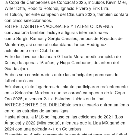
la Copa de Campeones de Concacaf 2025, incluidos Kevin Mier,
Willer Ditta, Rodolfo Rotondi, Ignacio Rivero y Erik Lira.
El Toluca, reciente campeón del Clausura 2025, también contará
con cinco seleccionados.
ESTRELLAS INTERNACIONALES Y TALENTO JOVENLa
convocatoria también incluye a figuras internacionales
como Sergio Ramos y Sergio Canales, ambos de Rayados de
Monterrey, así como al colombiano James Rodríguez,
actualmente en el Club León.
Entre los jóvenes destacan Gilberto Mora, mediocampista de
Xolos, de apenas 16 años, y Hugo Camberos, delantero del
Guadalajara.
Ambos son considerados entre las principales promesas del
futbol mexicano.
Asimismo, siete jugadores del plantel participaron recientemente
en la Selección Mexicana que se coronó campeona de la Copa
Oro 2025, al vencer 2-1 a Estados Unidos en la final.
ANTECEDENTES DEL DUELOEste será el cuarto enfrentamiento
entre las estrellas de ambas ligas.
Hasta ahora, la MLS se impuso en las ediciones de 2021 (Los
Ángeles) y 2022 (Minnesota), mientras que la Liga MX ganó en
2024 con una goleada 4-1 en Columbus.
El partido en Austin representa la oportunidad para que el futbol