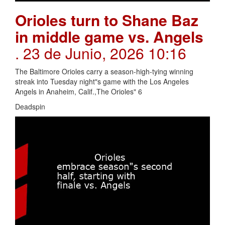
Orioles turn to Shane Baz
in middle game vs. Angels
. 23 de Junio, 2026 10:16
The Baltimore Orioles carry a season-high-tying winning
streak into Tuesday night"s game with the Los Angeles
Angels in Anaheim, Calif.,The Orioles" 6
Deadspin