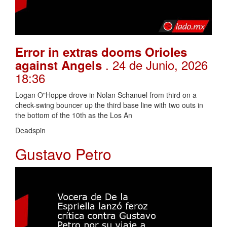
Error in extras dooms Orioles
. 24 de Junio, 2026
against Angels
18:36
Logan O"Hoppe drove in Nolan Schanuel from third on a
check-swing bouncer up the third base line with two outs in
the bottom of the 10th as the Los An
Deadspin
Gustavo Petro