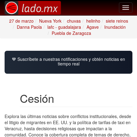
Toggl
navig
27 de marzo
Nueva York
chuvas
helinho
siete reinos
Danna Paola
lafc - guadalajara
Agave
Inundación
Puebla de Zaragoza
💙 Suscríbete a nuestras notificaciones y obtén noticias en
tiempo real
Cesión
Explora las últimas noticias sobre conflictos institucionales, desde
el litigio de migrantes en EE. UU. y la política de tarifas de taxi en
Veracruz, hasta decisiones religiosas que impactan a la
comunidad. Conoce la cobertura completa de temas de derecho,