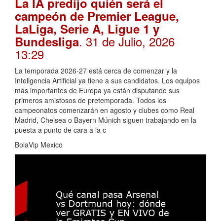
La IA predijo quién será el
campeón de Premier League,
LaLiga, Serie A, Ligue 1 y
. 31 de Julio, 2026
Bundesliga
13:29
La temporada 2026-27 está cerca de comenzar y la
Inteligencia Artificial ya tiene a sus candidatos. Los equipos
más importantes de Europa ya están disputando sus
primeros amistosos de pretemporada. Todos los
campeonatos comenzarán en agosto y clubes como Real
Madrid, Chelsea o Bayern Múnich siguen trabajando en la
puesta a punto de cara a la c
BolaVip Mexico