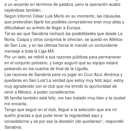
a un acuerdo en términos de palabra, pero la operación acabó
cayéndose también.
Según informó César Luis Merlo en su momento, las cláusulas
que pretendían fijarle los posibles compradores eran muy altas y
dificultaban su anhelo de llegar a Europa.
Tal es así que Sanabria rechazó las posibilidades que desde La
Noria, Coapa y otros conjuntos le ofrecían, se quedó en Atlético
de San Luis, y en las últimas horas le mandó un contundente
mensaje a toda la Liga MX.
Por un lado, se refirió a sus razones públicas para permanecer
en el conjunto potosino, y luego auguró que su equipo estará
peleando en los cuartos de final de la Liguilla.
Las razones de Sanabria para no jugar en Cruz Azul, América y
quedarse en San Luis“La verdad que estoy muy feliz aquí, estoy
muy agradecido con el club que me brindó la oportunidad de
venir a México, a poder considerarme.
Mi familia también está feliz, me han tratado muy bien y la ciudad
me encanta.
Tengo que seguir en el club, llegué a la selección que era mi
sueño gracias a que pude tener la regularidad aquí y
consolidarme y es por eso la decisión (de quedarse)“, respondió
Sanabria.