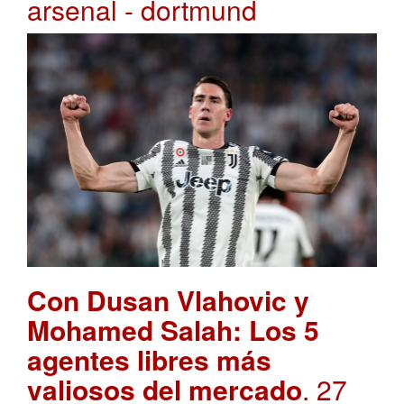
arsenal - dortmund
Con Dusan Vlahovic y
Mohamed Salah: Los 5
agentes libres más
valiosos del mercado
. 27