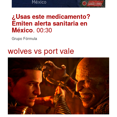
¿Usas este medicamento?
Emiten alerta sanitaria en
. 00:30
México
Grupo Fórmula
wolves vs port vale