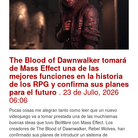
The Blood of Dawnwalker tomará
de Mass Effect una de las
mejores funciones en la historia
de los RPG y confirma sus planes
. 23 de Julio, 2026
para el futuro
06:06
Pocas cosas me alegran tanto como leer que un nuevo
videojuego va a tomar prestada una de las muchísimas
buenas ideas que tuvo BioWare con Mass Effect. Los
creadores de The Blood of Dawnwalker, Rebel Wolves, han
confirmado sus planes de introducir un sistema de