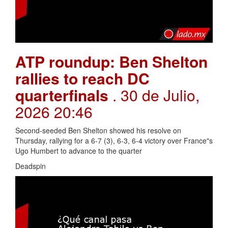
ATP roundup: Ben Shelton
rallies to reach DC
quarterfinals
. 30 de Julio,
2026 20:46
Second-seeded Ben Shelton showed his resolve on
Thursday, rallying for a 6-7 (3), 6-3, 6-4 victory over France"s
Ugo Humbert to advance to the quarter
Deadspin