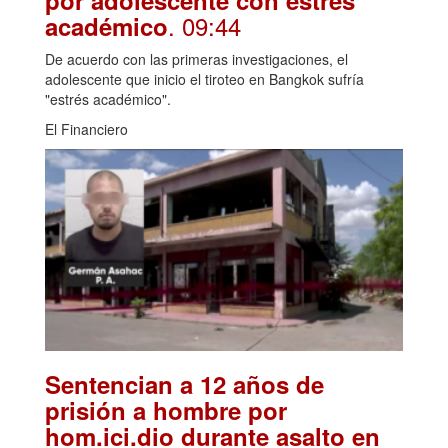
por adolescente con estrés
. 09:44
académico
De acuerdo con las primeras investigaciones, el
adolescente que inicio el tiroteo en Bangkok sufría
"estrés académico".
El Financiero
Sentencian a 12 años de
prisión a hombre por
hom.ici.dio durante asalto en