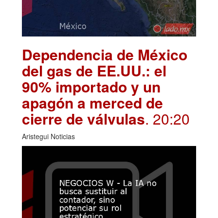
Dependencia de México
del gas de EE.UU.: el
90% importado y un
apagón a merced de
cierre de válvulas
. 20:20
Aristegui Noticias