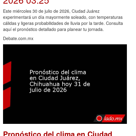
Este miércoles 30 de julio de 2026, Ciudad Juárez
experimentará un día mayormente soleado, con temperaturas
cálidas y ligeras probabilidades de lluvia por la tarde. Consulta
aquí el pronóstico detallado para planear tu jornada.
Debate.com.mx
Pronóstico del clima en Ciudad