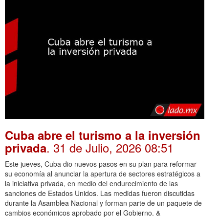
Cuba abre el turismo a la inversión
. 31 de Julio, 2026 08:51
privada
Este jueves, Cuba dio nuevos pasos en su plan para reformar
su economía al anunciar la apertura de sectores estratégicos a
la iniciativa privada, en medio del endurecimiento de las
sanciones de Estados Unidos. Las medidas fueron discutidas
durante la Asamblea Nacional y forman parte de un paquete de
cambios económicos aprobado por el Gobierno. &