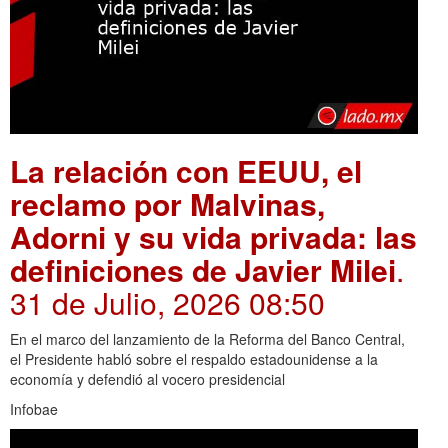
La relación con EEUU, el
reclamo por Malvinas,
Adorni y su vida privada: las
definiciones de Javier Milei
.
31 de Julio, 2026 08:50
En el marco del lanzamiento de la Reforma del Banco Central,
el Presidente habló sobre el respaldo estadounidense a la
economía y defendió al vocero presidencial
Infobae