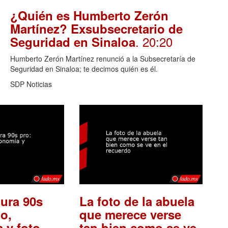
¿Quién es Humberto Zerón
Martínez? Exsubsecretario de
. 20:20
Seguridad en Sinaloa
Humberto Zerón Martínez renunció a la Subsecretaría de
Seguridad en Sinaloa; te decimos quién es él.
SDP Noticias
ura 90s
La foto de la abuela
o,
que merece verse
 y foto
tan bien como se ve