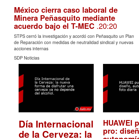
México cierra caso laboral de
Minera Peñasquito mediante
.20:20
acuerdo bajo el T-MEC
STPS cerró la investigación y acordó con Peñasquito un Plan
de Reparación con medidas de neutralidad sindical y nuevas
acciones internas
SDP Noticias
Día Internacional
HUAWEI p
pro: diseñ
de la Cerveza: la
autonomía