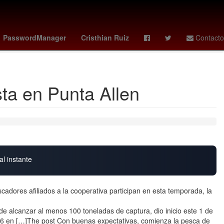
tados Unidos
Semana Santa
nationals - mets
LeBron James
PasswordManager
Cristhian Ruiz
Contacto
ta en Punta Allen
al instante
dores afiliados a la cooperativa participan en esta temporada, la
de alcanzar al menos 100 toneladas de captura, dio inicio este 1 de
26 en […]The post Con buenas expectativas, comienza la pesca de