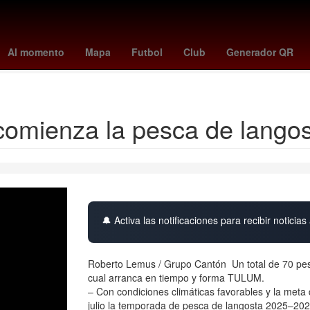
trecht vs heerenveen
James Gunn
Selección de baloncesto de Es
Al momento
Mapa
Futbol
Club
Generador QR
Gobierno
comienza la pesca de langos
🔔 Activa las notificaciones para recibir noticias 
Roberto Lemus / Grupo Cantón Un total de 70 pesca
cual arranca en tiempo y forma TULUM.
– Con condiciones climáticas favorables y la meta 
julio la temporada de pesca de langosta 2025–20