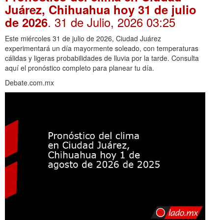
Juárez, Chihuahua hoy 31 de julio
. 31 de Julio, 2026 03:25
de 2026
Este miércoles 31 de julio de 2026, Ciudad Juárez
experimentará un día mayormente soleado, con temperaturas
cálidas y ligeras probabilidades de lluvia por la tarde. Consulta
aquí el pronóstico completo para planear tu día.
Debate.com.mx