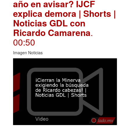
año en avisar? IJCF
explica demora | Shorts |
Noticias GDL con
Ricardo Camarena
.
00:50
Imagen Noticias