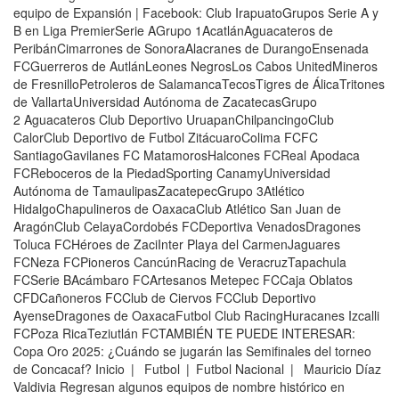
equipo de Expansión | Facebook: Club IrapuatoGrupos Serie A y
B en Liga PremierSerie AGrupo 1AcatlánAguacateros de
PeribánCimarrones de SonoraAlacranes de DurangoEnsenada
FCGuerreros de AutlánLeones NegrosLos Cabos UnitedMineros
de FresnilloPetroleros de SalamancaTecosTigres de ÁlicaTritones
de VallartaUniversidad Autónoma de ZacatecasGrupo
2 Aguacateros Club Deportivo UruapanChilpancingoClub
CalorClub Deportivo de Futbol ZitácuaroColima FCFC
SantiagoGavilanes FC MatamorosHalcones FCReal Apodaca
FCReboceros de la PiedadSporting CanamyUniversidad
Autónoma de TamaulipasZacatepecGrupo 3Atlético
HidalgoChapulineros de OaxacaClub Atlético San Juan de
AragónClub CelayaCordobés FCDeportiva VenadosDragones
Toluca FCHéroes de ZaciInter Playa del CarmenJaguares
FCNeza FCPioneros CancúnRacing de VeracruzTapachula
FCSerie BAcámbaro FCArtesanos Metepec FCCaja Oblatos
CFDCañoneros FCClub de Ciervos FCClub Deportivo
AyenseDragones de OaxacaFutbol Club RacingHuracanes Izcalli
FCPoza RicaTeziutlán FCTAMBIÉN TE PUEDE INTERESAR:
Copa Oro 2025: ¿Cuándo se jugarán las Semifinales del torneo
de Concacaf? Inicio | Futbol | Futbol Nacional | Mauricio Díaz
Valdivia Regresan algunos equipos de nombre histórico en