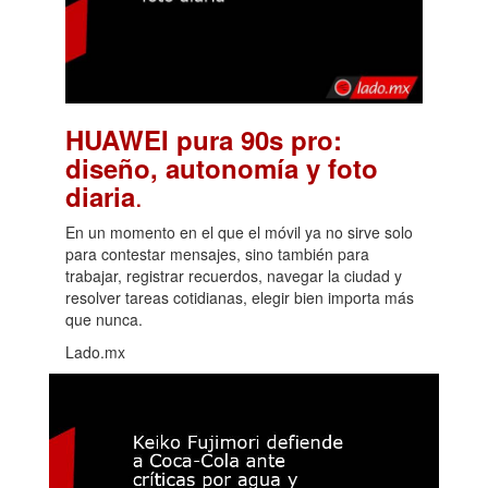
HUAWEI pura 90s pro:
diseño, autonomía y foto
.
diaria
En un momento en el que el móvil ya no sirve solo
para contestar mensajes, sino también para
trabajar, registrar recuerdos, navegar la ciudad y
resolver tareas cotidianas, elegir bien importa más
que nunca.
Lado.mx