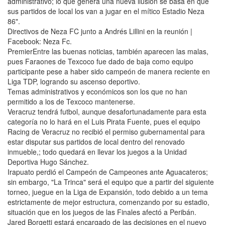
administrativo; lo que genera una nueva ilusión se basa en que
sus partidos de local los van a jugar en el mítico Estadio Neza
86".
Directivos de Neza FC junto a Andrés Lillini en la reunión |
Facebook: Neza Fc.
PremierEntre las buenas noticias, también aparecen las malas,
pues Faraones de Texcoco fue dado de baja como equipo
participante pese a haber sido campeón de manera reciente en
Liga TDP, logrando su ascenso deportivo.
Temas administrativos y económicos son los que no han
permitido a los de Texcoco mantenerse.
Veracruz tendrá futbol, aunque desafortunadamente para esta
categoría no lo hará en el Luis Pirata Fuente, pues el equipo
Racing de Veracruz no recibió el permiso gubernamental para
estar disputar sus partidos de local dentro del renovado
inmueble,; todo quedará en llevar los juegos a la Unidad
Deportiva Hugo Sánchez.
Irapuato perdió el Campeón de Campeones ante Aguacateros;
sin embargo, "La Trinca" será el equipo que a partir del siguiente
torneo, juegue en la Liga de Expansión, todo debido a un tema
estrictamente de mejor estructura, comenzando por su estadio,
situación que en los juegos de las Finales afectó a Peribán.
Jared Borgetti estará encargado de las decisiones en el nuevo