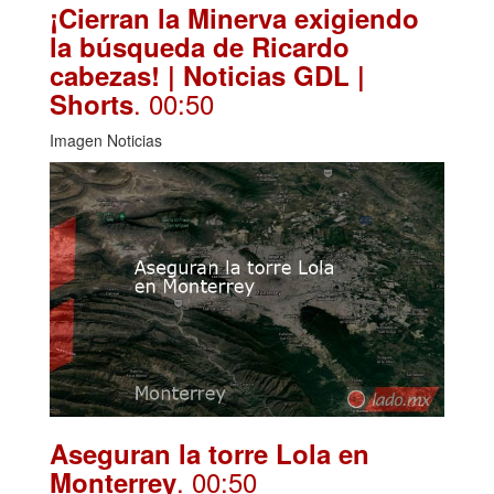
¡Cierran la Minerva exigiendo
la búsqueda de Ricardo
cabezas! | Noticias GDL |
. 00:50
Shorts
Imagen Noticias
Aseguran la torre Lola en
. 00:50
Monterrey