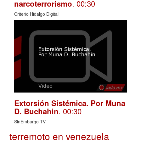
. 00:30
narcoterrorismo
Criterio Hidalgo Digital
Extorsión Sistémica. Por Muna
. 00:30
D. Buchahin
SinEmbargo TV
terremoto en venezuela