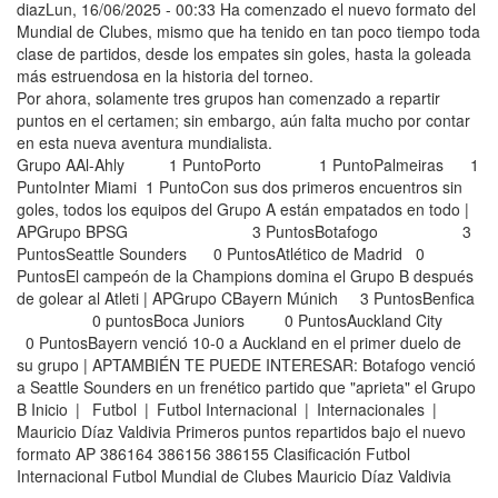
diazLun, 16/06/2025 - 00:33 Ha comenzado el nuevo formato del
Mundial de Clubes, mismo que ha tenido en tan poco tiempo toda
clase de partidos, desde los empates sin goles, hasta la goleada
más estruendosa en la historia del torneo.
Por ahora, solamente tres grupos han comenzado a repartir
puntos en el certamen; sin embargo, aún falta mucho por contar
en esta nueva aventura mundialista.
Grupo AAl-Ahly 1 PuntoPorto 1 PuntoPalmeiras 1
PuntoInter Miami 1 PuntoCon sus dos primeros encuentros sin
goles, todos los equipos del Grupo A están empatados en todo |
APGrupo BPSG 3 PuntosBotafogo 3
PuntosSeattle Sounders 0 PuntosAtlético de Madrid 0
PuntosEl campeón de la Champions domina el Grupo B después
de golear al Atleti | APGrupo CBayern Múnich 3 PuntosBenfica
0 puntosBoca Juniors 0 PuntosAuckland City
0 PuntosBayern venció 10-0 a Auckland en el primer duelo de
su grupo | APTAMBIÉN TE PUEDE INTERESAR: Botafogo venció
a Seattle Sounders en un frenético partido que "aprieta" el Grupo
B Inicio | Futbol | Futbol Internacional | Internacionales |
Mauricio Díaz Valdivia Primeros puntos repartidos bajo el nuevo
formato AP 386164 386156 386155 Clasificación Futbol
Internacional Futbol Mundial de Clubes Mauricio Díaz Valdivia