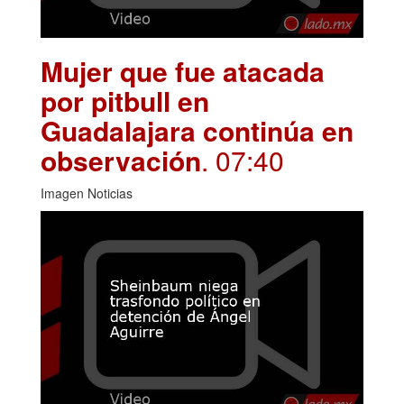
Mujer que fue atacada
por pitbull en
Guadalajara continúa en
observación
. 07:40
Imagen Noticias