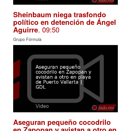
Sheinbaum niega trasfondo
político en detención de Ángel
. 09:50
Aguirre
Grupo Fórmula
Aseguran pequeño cocodrilo
en Zapopan y avistan a otro en