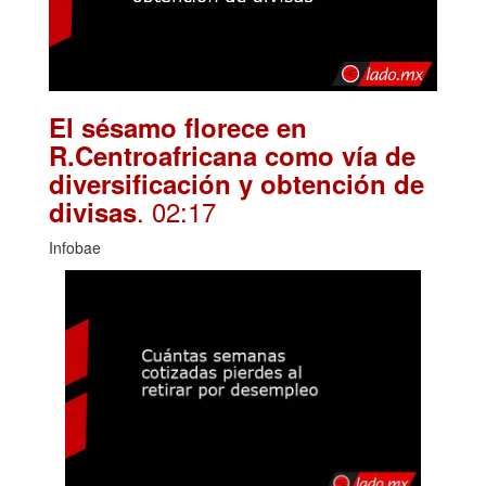
El sésamo florece en
R.Centroafricana como vía de
diversificación y obtención de
. 02:17
divisas
Infobae