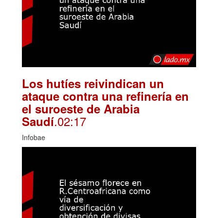
Los hutíes reivindican un
ataque contra una refinería en
el suroeste de Arabia
.02:17
Saudí
Infobae