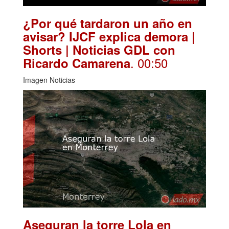
¿Por qué tardaron un año en
avisar? IJCF explica demora |
Shorts | Noticias GDL con
. 00:50
Ricardo Camarena
Imagen Noticias
Aseguran la torre Lola en