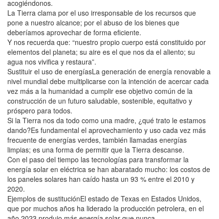
acogiéndonos.
La Tierra clama por el uso irresponsable de los recursos que
pone a nuestro alcance; por el abuso de los bienes que
deberíamos aprovechar de forma eficiente.
Y nos recuerda que: “nuestro propio cuerpo está constituido por
elementos del planeta; su aire es el que nos da el aliento; su
agua nos vivifica y restaura”.
Sustituir el uso de energíasLa generación de energía renovable a
nivel mundial debe multiplicarse con la intención de acercar cada
vez más a la humanidad a cumplir ese objetivo común de la
construcción de un futuro saludable, sostenible, equitativo y
próspero para todos.
Si la Tierra nos da todo como una madre, ¿qué trato le estamos
dando?Es fundamental el aprovechamiento y uso cada vez más
frecuente de energías verdes, también llamadas energías
limpias; es una forma de permitir que la Tierra descanse.
Con el paso del tiempo las tecnologías para transformar la
energía solar en eléctrica se han abaratado mucho: los costos de
los paneles solares han caído hasta un 93 % entre el 2010 y
2020.
Ejemplos de sustituciónEl estado de Texas en Estados Unidos,
que por muchos años ha liderado la producción petrolera, en el
año 2023 produjo más energía solar que nunca.