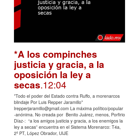
*A los compinches
justicia y gracia, a la
oposición la ley a
secas
.12:04
*Todo el poder del Estado contra Ruffo, a morenarcos
blindaje Por Luis Repper Jaramillo*
lrepperjaramillo@gmail.com La máxima político/popular
-anónima. No creada por Benito Juárez, menos, Porfirio
Díaz-: “a los amigos justicia y gracia, a los enemigos la
ley a secas” encuentra en el Sistema Morenarco: T4a,
2º PT, López Obrador, UIJE