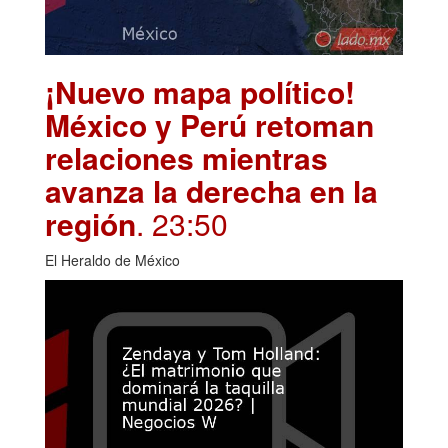
¡Nuevo mapa político!
México y Perú retoman
relaciones mientras
avanza la derecha en la
región
. 23:50
El Heraldo de México