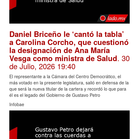
Daniel Briceño le ‘cantó la tabla’
a Carolina Corcho, que cuestionó
la designación de Ana María
. 30
Vesga como ministra de Salud
de Julio, 2026 19:40
El representante a la Cámara del Centro Democrático, el
más votado en la presente legislatura, salió en defensa de la
que será la nueva titular de la cartera y recordó lo que para
él es el legado del Gobierno de Gustavo Petro
Infobae