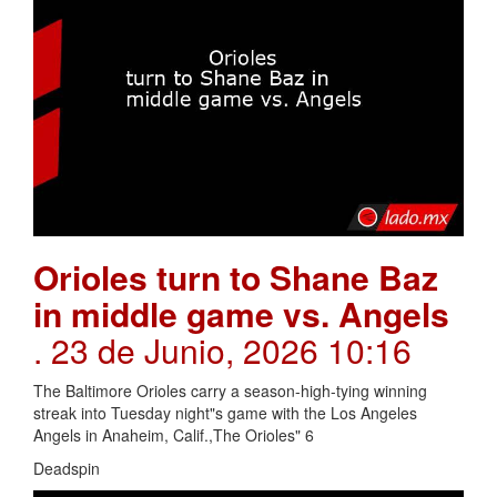
Orioles turn to Shane Baz
in middle game vs. Angels
. 23 de Junio, 2026 10:16
The Baltimore Orioles carry a season-high-tying winning
streak into Tuesday night"s game with the Los Angeles
Angels in Anaheim, Calif.,The Orioles" 6
Deadspin