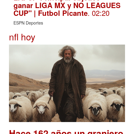
ganar LIGA MX y NO LEAGUES
. 02:20
CUP" | Futbol Picante
ESPN Deportes
nfl hoy
Hace 162 años un granjero