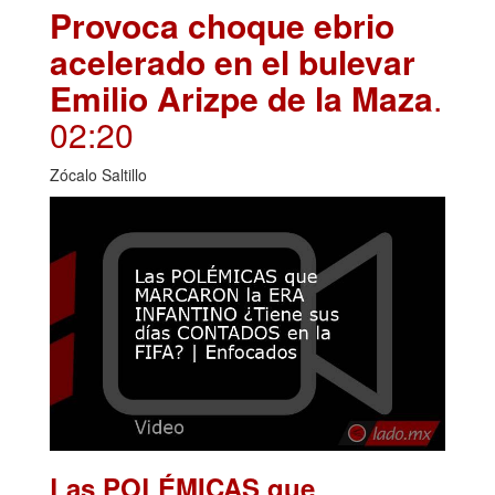
Provoca choque ebrio
acelerado en el bulevar
Emilio Arizpe de la Maza
.
02:20
Zócalo Saltillo
Las POLÉMICAS que