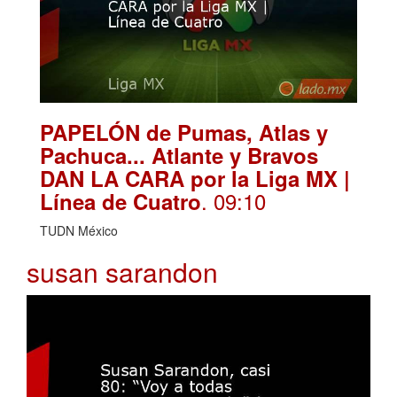
PAPELÓN de Pumas, Atlas y
Pachuca... Atlante y Bravos
DAN LA CARA por la Liga MX |
. 09:10
Línea de Cuatro
TUDN México
susan sarandon