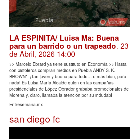
LA ESPINITA/ Luisa Ma: Buena
. 23
para un barrido o un trapeado
de Abril, 2026 14:00
>> Marcelo Ebrard ya tiene sustituto en Economía >> Hasta
con pistoleros compran medios en Puebla ANDY S. K.
BROWN* ¡Tan joven y buena para todo… o más bien, para
nada! Es Luisa María Alcalde quien en las campañas
presidenciales de López Obrador grababa promocionales de
Morena y, claro, llamaba la atención por su indudabl
Entresemana.mx
san diego fc