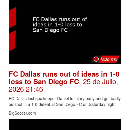
FC Dallas runs out of ideas in 1-0
. 25 de Julio,
loss to San Diego FC
2026 21:46
FC Dallas lost goalkeeper Daniel to injury early and got badly
outshot in a 1-0 defeat at San Diego FC on Saturday night.
BigSoccer.com