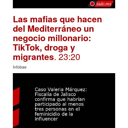
Las mafias que hacen
del Mediterráneo un
negocio millonario:
TikTok, droga y
migrantes
. 23:20
Infobae