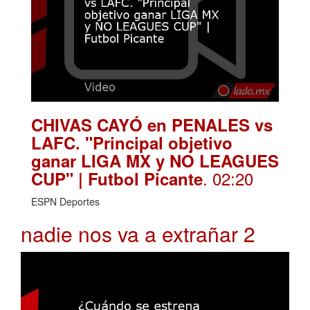
CHIVAS CAYÓ en PENALES vs
LAFC. "Principal objetivo
ganar LIGA MX y NO LEAGUES
. 02:20
CUP" | Futbol Picante
ESPN Deportes
nadie nos va a extrañar 2