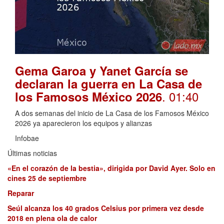
Gema Garoa y Yanet García se
declaran la guerra en La Casa de
. 01:40
los Famosos México 2026
A dos semanas del inicio de La Casa de los Famosos México
2026 ya aparecieron los equipos y alianzas
Infobae
Últimas noticias
«En el corazón de la bestia», dirigida por David Ayer. Solo en
cines 25 de septiembre
Reparar
Seúl alcanza los 40 grados Celsius por primera vez desde
2018 en plena ola de calor