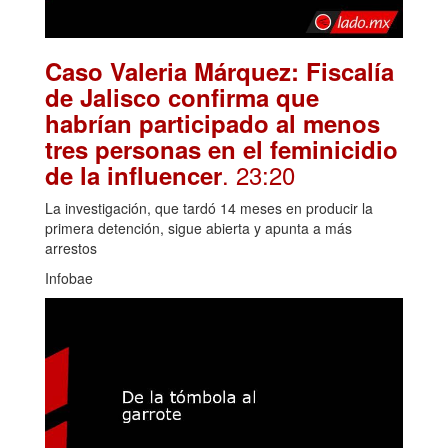
Caso Valeria Márquez: Fiscalía
de Jalisco confirma que
habrían participado al menos
tres personas en el feminicidio
. 23:20
de la influencer
La investigación, que tardó 14 meses en producir la
primera detención, sigue abierta y apunta a más
arrestos
Infobae