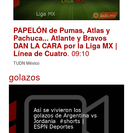
PAPELÓN de Pumas, Atlas y
Pachuca... Atlante y Bravos
DAN LA CARA por la Liga MX |
. 09:10
Línea de Cuatro
TUDN México
golazos