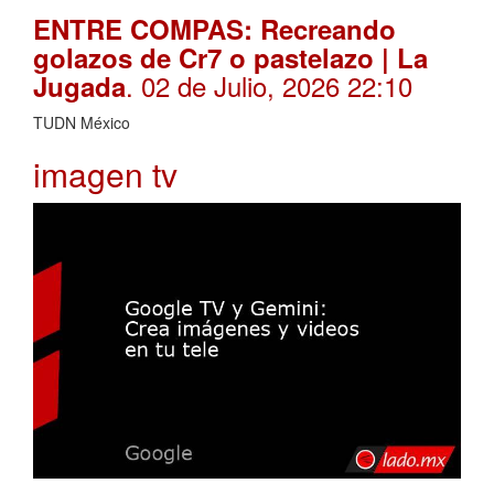
ENTRE COMPAS: Recreando
golazos de Cr7 o pastelazo | La
. 02 de Julio, 2026 22:10
Jugada
TUDN México
imagen tv