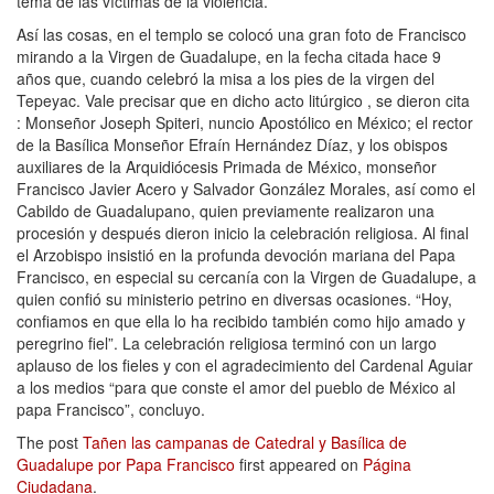
tema de las víctimas de la violencia.
Así las cosas, en el templo se colocó una gran foto de Francisco
mirando a la Virgen de Guadalupe, en la fecha citada hace 9
años que, cuando celebró la misa a los pies de la virgen del
Tepeyac. Vale precisar que en dicho acto litúrgico , se dieron cita
: Monseñor Joseph Spiteri, nuncio Apostólico en México; el rector
de la Basílica Monseñor Efraín Hernández Díaz, y los obispos
auxiliares de la Arquidiócesis Primada de México, monseñor
Francisco Javier Acero y Salvador González Morales, así como el
Cabildo de Guadalupano, quien previamente realizaron una
procesión y después dieron inicio la celebración religiosa. Al final
el Arzobispo insistió en la profunda devoción mariana del Papa
Francisco, en especial su cercanía con la Virgen de Guadalupe, a
quien confió su ministerio petrino en diversas ocasiones. “Hoy,
confiamos en que ella lo ha recibido también como hijo amado y
peregrino fiel”. La celebración religiosa terminó con un largo
aplauso de los fieles y con el agradecimiento del Cardenal Aguiar
a los medios “para que conste el amor del pueblo de México al
papa Francisco”, concluyo.
The post
Tañen las campanas de Catedral y Basílica de
Guadalupe por Papa Francisco
first appeared on
Página
Ciudadana
.