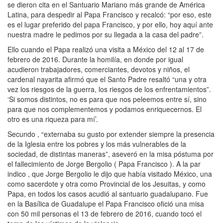
se dieron cita en el Santuario Mariano más grande de América
Latina, para despedir al Papa Francisco y recalcó: “por eso, este
es el lugar preferido del papa Francisco, y por ello, hoy aquí ante
nuestra madre le pedimos por su llegada a la casa del padre”.
Ello cuando el Papa realizó una visita a México del 12 al 17 de
febrero de 2016. Durante la homilía, en donde por igual
acudieron trabajadores, comerciantes, devotos y niños, el
cardenal nayarita afirmó que el Santo Padre resaltó “una y otra
vez los riesgos de la guerra, los riesgos de los enfrentamientos”.
‘Si somos distintos, no es para que nos peleemos entre sí, sino
para que nos complementemos y podamos enriquecernos. El
otro es una riqueza para mí’.
Secundo , “externaba su gusto por extender siempre la presencia
de la Iglesia entre los pobres y los más vulnerables de la
sociedad, de distintas maneras”, aseveró en la misa póstuma por
el fallecimiento de Jorge Bergolio ( Papa Francisco ). A la par
indico , que Jorge Bergolio le dijo que había visitado México, una
como sacerdote y otra como Provincial de los Jesuitas, y como
Papa, en todos los casos acudió al santuario guadalupano. Fue
en la Basílica de Guadalupe el Papa Francisco ofició una misa
con 50 mil personas el 13 de febrero de 2016, cuando tocó el