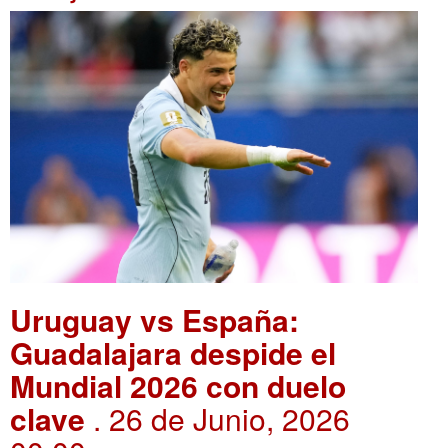
Uruguay vs España:
Guadalajara despide el
Mundial 2026 con duelo
clave
. 26 de Junio, 2026