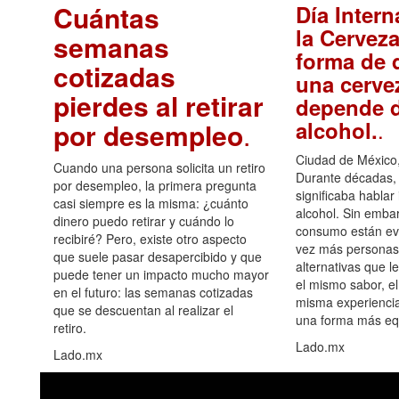
Cuántas
Día Intern
la Cerveza
semanas
forma de d
cotizadas
una cerve
pierdes al retirar
depende d
.
alcohol.
por desempleo
.
Ciudad de México,
Cuando una persona solicita un retiro
Durante décadas, 
por desempleo, la primera pregunta
significaba hablar
casi siempre es la misma: ¿cuánto
alcohol. Sin embar
dinero puedo retirar y cuándo lo
consumo están ev
recibiré? Pero, existe otro aspecto
vez más personas
que suele pasar desapercibido y que
alternativas que l
puede tener un impacto mucho mayor
el mismo sabor, el
en el futuro: las semanas cotizadas
misma experiencia
que se descuentan al realizar el
una forma más equ
retiro.
Lado.mx
Lado.mx