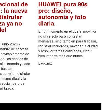
acional de
HUAWEI pura 90s
: la nueva
pro: diseño,
isfrutar
autonomía y foto
.
za ya no
diaria
el
En un momento en el que el móvil ya
no sirve solo para contestar
mensajes, sino también para trabajar,
 junio 2026.-
registrar recuerdos, navegar la ciudad
hablar de cerveza
y resolver tareas cotidianas, elegir
 inevitablemente de
bien importa más que nunca.
go, los hábitos de
Lado.mx
olucionando y cada
 buscan
es permitan disfrutar
 mismo ritual y la
 social, pero de
ilibrada.