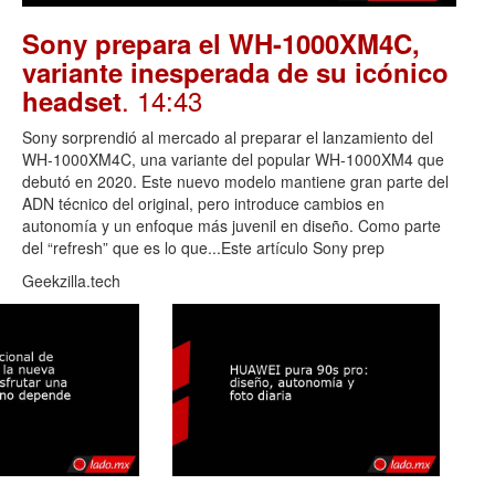
Sony prepara el WH-1000XM4C,
variante inesperada de su icónico
. 14:43
headset
Sony sorprendió al mercado al preparar el lanzamiento del
WH-1000XM4C, una variante del popular WH-1000XM4 que
debutó en 2020. Este nuevo modelo mantiene gran parte del
ADN técnico del original, pero introduce cambios en
autonomía y un enfoque más juvenil en diseño. Como parte
del “refresh” que es lo que...Este artículo Sony prep
Geekzilla.tech