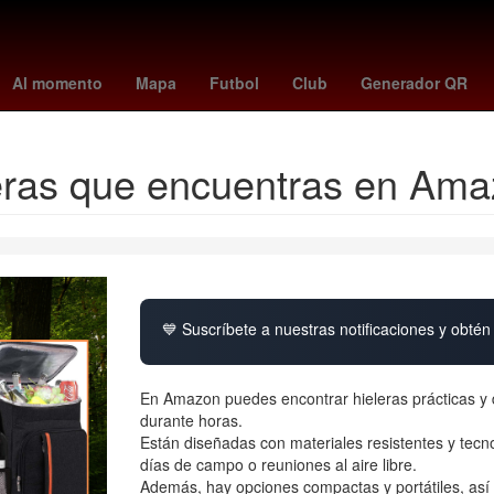
irlo
Temporada
España
26 de marzo
Vinícius Júnior
ipab
Al momento
Mapa
Futbol
Club
Generador QR
deras que encuentras en Am
💙 Suscríbete a nuestras notificaciones y obtén 
En Amazon puedes encontrar hieleras prácticas y d
durante horas.
Están diseñadas con materiales resistentes y tecno
días de campo o reuniones al aire libre.
Además, hay opciones compactas y portátiles, as