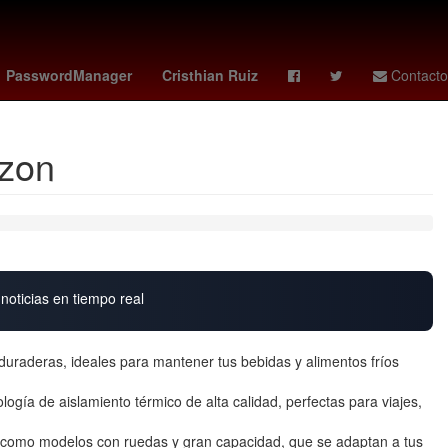
nantes vs
Mette Frederiksen
PasswordManager
Cristhian Ruiz
Contacto
azon
noticias en tiempo real
uraderas, ideales para mantener tus bebidas y alimentos fríos
logía de aislamiento térmico de alta calidad, perfectas para viajes,
í como modelos con ruedas y gran capacidad, que se adaptan a tus