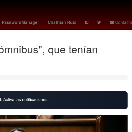
lo Simeone
Melania Trump
Zinedine Zidane
Maluma
PasswordManager
Cristhian Ruiz
Contacto
"ómnibus", que tenían
. Activa las notificaciones