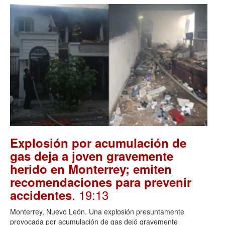
Explosión por acumulación de
gas deja a joven gravemente
herido en Monterrey; emiten
recomendaciones para prevenir
. 19:13
accidentes
Monterrey, Nuevo León. Una explosión presuntamente
provocada por acumulación de gas dejó gravemente