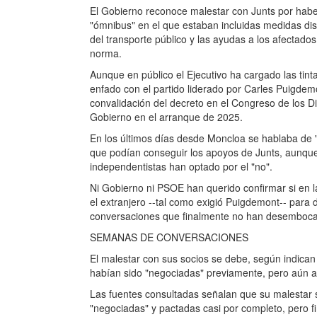
El Gobierno reconoce malestar con Junts por haber
"ómnibus" en el que estaban incluidas medidas dis
del transporte público y las ayudas a los afectado
norma.
Aunque en público el Ejecutivo ha cargado las tin
enfado con el partido liderado por Carles Puigdemo
convalidación del decreto en el Congreso de los D
Gobierno en el arranque de 2025.
En los últimos días desde Moncloa se hablaba de
que podían conseguir los apoyos de Junts, aunque l
independentistas han optado por el "no".
Ni Gobierno ni PSOE han querido confirmar si en l
el extranjero --tal como exigió Puigdemont-- para 
conversaciones que finalmente no han desemboca
SEMANAS DE CONVERSACIONES
El malestar con sus socios se debe, según indican 
habían sido "negociadas" previamente, pero aún as
Las fuentes consultadas señalan que su malestar 
"negociadas" y pactadas casi por completo, pero f