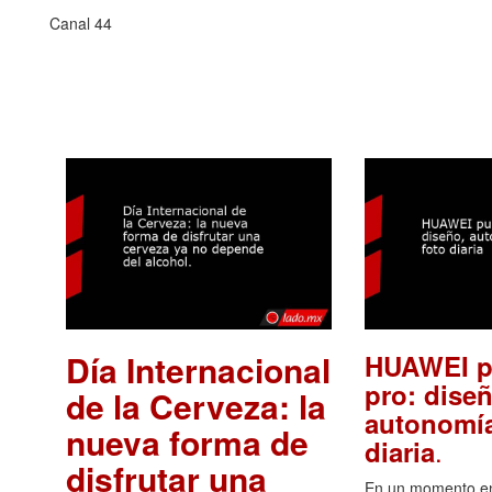
Canal 44
Día Internacional
HUAWEI p
pro: diseñ
de la Cerveza: la
autonomía
nueva forma de
.
diaria
disfrutar una
En un momento en 