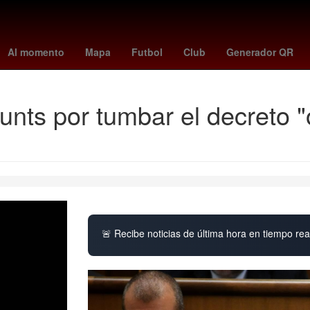
dro Paredes
mariners - giants
sorteo mayor lotería nacional
Cho
Al momento
Mapa
Futbol
Club
Generador QR
unts por tumbar el decreto 
🚨 Recibe noticias de última hora en tiempo real