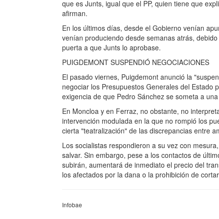
que es Junts, igual que el PP, quien tiene que exp
afirman.
En los últimos días, desde el Gobierno venían apu
venían produciendo desde semanas atrás, debido a
puerta a que Junts lo aprobase.
PUIGDEMONT SUSPENDIÓ NEGOCIACIONES
El pasado viernes, Puigdemont anunció la "suspen
negociar los Presupuestos Generales del Estado p
exigencia de que Pedro Sánchez se someta a una 
En Moncloa y en Ferraz, no obstante, no interpret
intervención modulada en la que no rompió los pu
cierta "teatralización" de las discrepancias entre
Los socialistas respondieron a su vez con mesura, 
salvar. Sin embargo, pese a los contactos de últi
subirán, aumentará de inmediato el precio del tra
los afectados por la dana o la prohibición de corta
Infobae