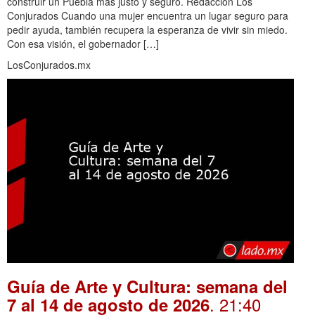
construir un Puebla más justo y seguro. Redacción Los
Conjurados Cuando una mujer encuentra un lugar seguro para
pedir ayuda, también recupera la esperanza de vivir sin miedo.
Con esa visión, el gobernador […]
LosConjurados.mx
Guía de Arte y Cultura: semana del
. 21:40
7 al 14 de agosto de 2026