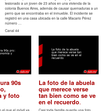
lesionado a un joven de 23 años en una vivienda de la
colonia Buenos Aires, además de causar quemaduras a un
perro que se encontraba en el inmueble. El incidente se
registró en una casa ubicada en la calle Macario Pérez
número …
Canal 44
ura 90s
La foto de la abuela
o,
que merece verse
 y foto
tan bien como se ve
.
en el recuerdo
el que el móvil ya
Casi toda familia guarda una foto