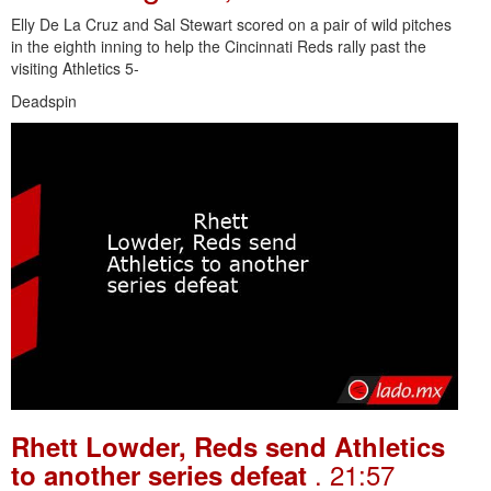
Elly De La Cruz and Sal Stewart scored on a pair of wild pitches
in the eighth inning to help the Cincinnati Reds rally past the
visiting Athletics 5-
Deadspin
Rhett Lowder, Reds send Athletics
. 21:57
to another series defeat