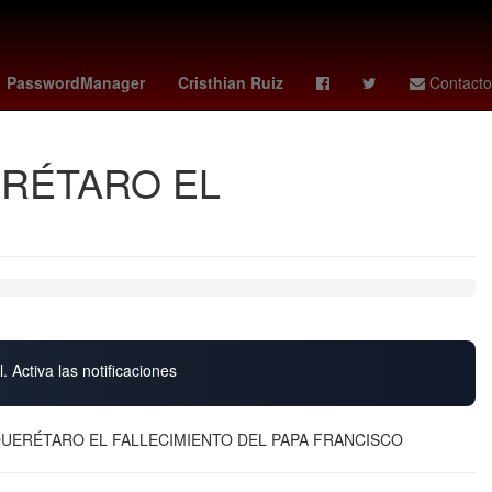
ión
Nuevo Laredo
tris clasico
susan sarandon
PasswordManager
Cristhian Ruiz
Contacto
ERÉTARO EL
. Activa las notificaciones
UERÉTARO EL FALLECIMIENTO DEL PAPA FRANCISCO