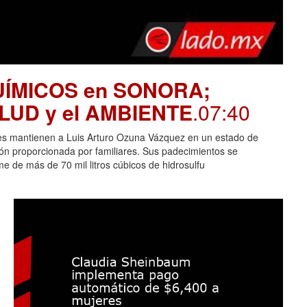
UÍMICOS en SONORA;
SALUD y el AMBIENTE
.07:40
es mantienen a Luis Arturo Ozuna Vázquez en un estado de
ción proporcionada por familiares. Sus padecimientos se
 de más de 70 mil litros cúbicos de hidrosulfu