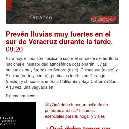
Prevén lluvias muy fuertes en el
.
sur de Veracruz durante la tarde
08:20
Para hoy, el monzón mexicano sobre el noroeste del territorio
nacional e inestabilidad atmosférica ocasionarán lluvias
puntuales muy fuertes en Sonora (este), Chihuahua (oeste) y
Sinaloa (norte y centro); puntuales fuertes en Durango
(oeste); y chubascos en Baja California y Baja California Sur.
A su vez, una vaguada en
Eldemocrata.com
¿Qué debe tener un