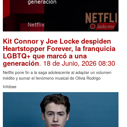
Kit Connor y Joe Locke despiden
Heartstopper Forever, la franquicia
LGBTQ+ que marcó a una
. 18 de Junio, 2026 08:30
generación
Netflix pone fin a la saga adolescente al adaptar un volumen
inédito y sumar el fenómeno musical de Olivia Rodrigo
Infobae