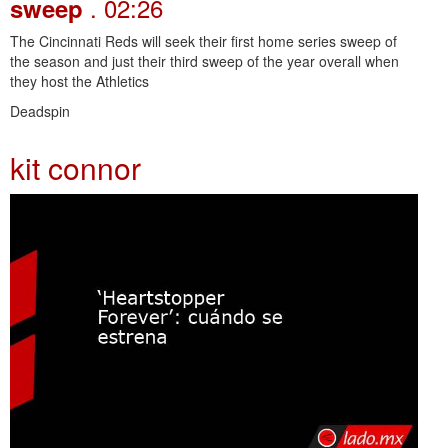
. 02:26
sweep
The Cincinnati Reds will seek their first home series sweep of
the season and just their third sweep of the year overall when
they host the Athletics
Deadspin
kit connor