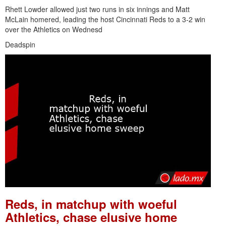
Rhett Lowder allowed just two runs in six innings and Matt
McLain homered, leading the host Cincinnati Reds to a 3-2 win
over the Athletics on Wednesd
Deadspin
Reds, in matchup with woeful
Athletics, chase elusive home