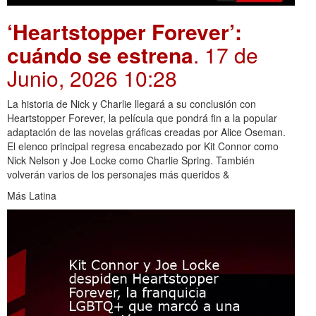
‘Heartstopper Forever’:
cuándo se estrena
. 17 de
Junio, 2026 10:28
La historia de Nick y Charlie llegará a su conclusión con
Heartstopper Forever, la película que pondrá fin a la popular
adaptación de las novelas gráficas creadas por Alice Oseman.
El elenco principal regresa encabezado por Kit Connor como
Nick Nelson y Joe Locke como Charlie Spring. También
volverán varios de los personajes más queridos &
Más Latina