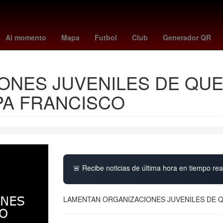
periodista celia gómez rico
Presupuesto de Egresos de la Federac
Al momento
Mapa
Futbol
Club
Generador QR
ONES JUVENILES DE QU
PA FRANCISCO
🚨 Recibe noticias de última hora en tiempo real
LAMENTAN ORGANIZACIONES JUVENILES DE Q