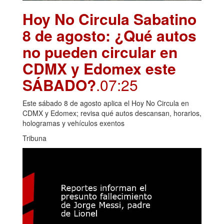
Hoy No Circula Sabatino
8 de agosto: ¿Qué autos
no pueden circular en
CDMX y Edomex este
SÁBADO?
.07:25
Este sábado 8 de agosto aplica el Hoy No Circula en
CDMX y Edomex; revisa qué autos descansan, horarios,
hologramas y vehículos exentos
Tribuna