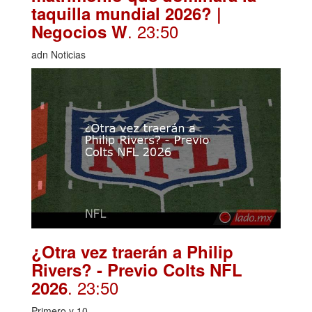
taquilla mundial 2026? |
. 23:50
Negocios W
adn Noticias
¿Otra vez traerán a Philip
Rivers? - Previo Colts NFL
. 23:50
2026
Primero y 10