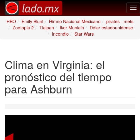
Tog
nav
HBO
Emily Blunt
Himno Nacional Mexicano
pirates - mets
Zootopia 2
Tlalpan
Iker Muniain
Dólar estadounidense
Incendio
Star Wars
Clima en Virginia: el
pronóstico del tiempo
para Ashburn