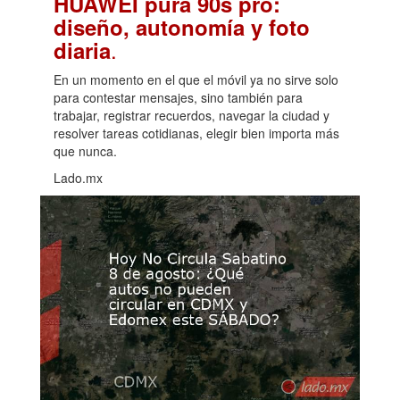
HUAWEI pura 90s pro:
diseño, autonomía y foto
.
diaria
En un momento en el que el móvil ya no sirve solo
para contestar mensajes, sino también para
trabajar, registrar recuerdos, navegar la ciudad y
resolver tareas cotidianas, elegir bien importa más
que nunca.
Lado.mx