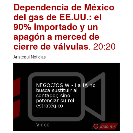
Dependencia de México
del gas de EE.UU.: el
90% importado y un
apagón a merced de
cierre de válvulas
. 20:20
Aristegui Noticias