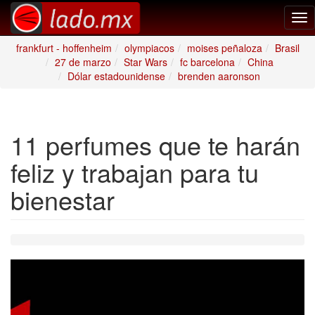
Tog
nav
frankfurt - hoffenheim
olympiacos
moises peñaloza
Brasil
27 de marzo
Star Wars
fc barcelona
China
Dólar estadounidense
brenden aaronson
11 perfumes que te harán
feliz y trabajan para tu
bienestar