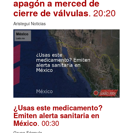
apagón a merced de
cierre de válvulas
. 20:20
Aristegui Noticias
¿Usas este medicamento?
Emiten alerta sanitaria en
. 00:30
México
Grupo Fórmula