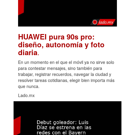
HUAWEI pura 90s pro:
diseño, autonomía y foto
.
diaria
En un momento en el que el móvil ya no sirve solo
para contestar mensajes, sino también para
trabajar, registrar recuerdos, navegar la ciudad y
resolver tareas cotidianas, elegir bien importa más
que nunca.
Lado.mx