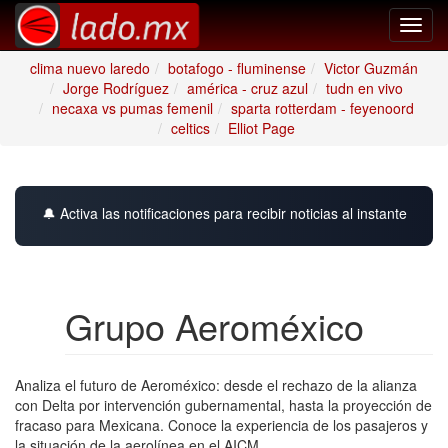
Toggl
navig
clima nuevo laredo
botafogo - fluminense
Victor Guzmán
Jorge Rodríguez
américa - cruz azul
tudn en vivo
necaxa vs pumas femenil
sparta rotterdam - feyenoord
celtics
Elliot Page
🔔 Activa las notificaciones para recibir noticias al instante
Grupo Aeroméxico
Analiza el futuro de Aeroméxico: desde el rechazo de la alianza
con Delta por intervención gubernamental, hasta la proyección de
fracaso para Mexicana. Conoce la experiencia de los pasajeros y
la situación de la aerolínea en el AICM.