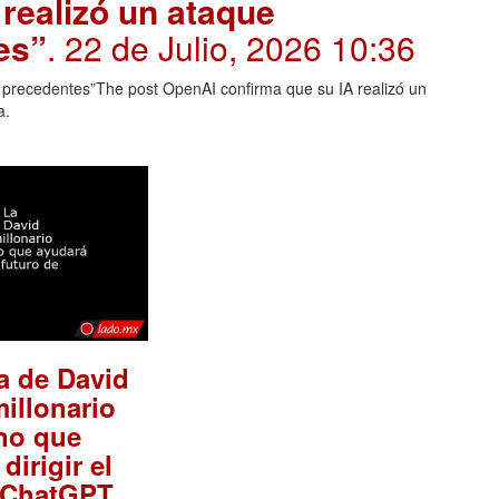
realizó un ataque
es”
. 22 de Julio, 2026 10:36
n precedentes”The post OpenAI confirma que su IA realizó un
a.
ia de David
millonario
no que
dirigir el
.
e ChatGPT