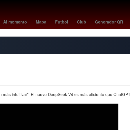
Empresa
26 de marzo
Incendio
magic - bucks
Penélope Cruz
Al momento
Mapa
Futbol
Club
Generador QR
n más intuitiva\". El nuevo DeepSeek V4 es más eficiente que ChatGP