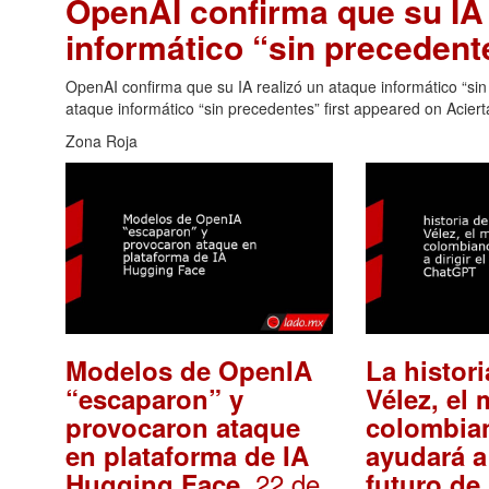
OpenAI confirma que su IA 
informático “sin precedent
OpenAI confirma que su IA realizó un ataque informático “si
ataque informático “sin precedentes” first appeared on Aciert
Zona Roja
Modelos de OpenIA
La histor
“escaparon” y
Vélez, el 
provocaron ataque
colombia
en plataforma de IA
ayudará a 
. 22 de
Hugging Face
futuro d