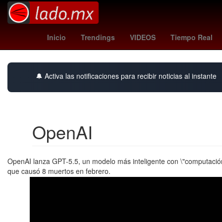
Capital Humano
Marc Cucurella
Gobierno
Inicio
Trendings
VIDEOS
Tiempo Real
🔔 Activa las notificaciones para recibir noticias al instante
OpenAI
OpenAI lanza GPT-5.5, un modelo más inteligente con \"computació
que causó 8 muertos en febrero.