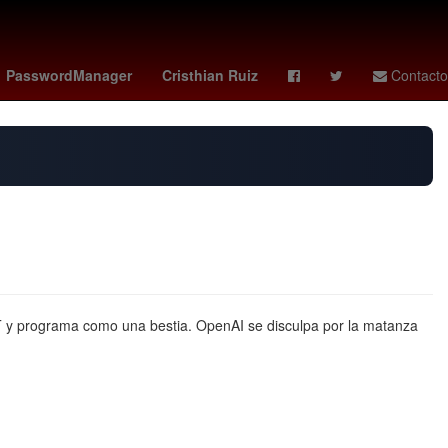
cuando juega colombia
deportivo cali - pasto
PasswordManager
Cristhian Ruiz
Contacto
T y programa como una bestia. OpenAI se disculpa por la matanza