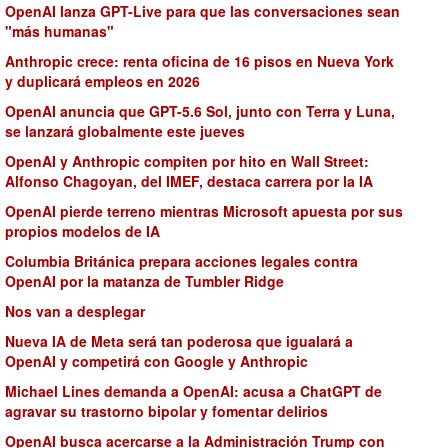
OpenAI lanza GPT-Live para que las conversaciones sean
"más humanas"
Anthropic crece: renta oficina de 16 pisos en Nueva York
y duplicará empleos en 2026
OpenAI anuncia que GPT-5.6 Sol, junto con Terra y Luna,
se lanzará globalmente este jueves
OpenAI y Anthropic compiten por hito en Wall Street:
Alfonso Chagoyan, del IMEF, destaca carrera por la IA
OpenAI pierde terreno mientras Microsoft apuesta por sus
propios modelos de IA
Columbia Británica prepara acciones legales contra
OpenAI por la matanza de Tumbler Ridge
Nos van a desplegar
Nueva IA de Meta será tan poderosa que igualará a
OpenAI y competirá con Google y Anthropic
Michael Lines demanda a OpenAI: acusa a ChatGPT de
agravar su trastorno bipolar y fomentar delirios
OpenAI busca acercarse a la Administración Trump con