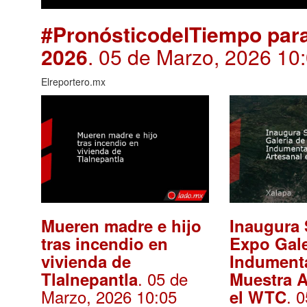
#PronósticodelTiempo para
2026
. 05 de Marzo, 2026 10
Elreportero.mx
Mueren madre e hijo
Inaugura
tras incendio en
Expo Gale
vivienda de
Indumenta
. 05 de
Tlalnepantla
Muestra A
Marzo, 2026 10:05
. 
el WTC