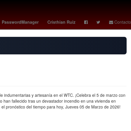
China
Pago
Temporada
PasswordManager
Cristhian Ruiz
Contacto
 de indumentarias y artesanía en el WTC. ¡Celebra el 5 de marzo con
jo han fallecido tras un devastador incendio en una vivienda en
 el pronóstico del tiempo para hoy, Jueves 05 de Marzo de 2026!