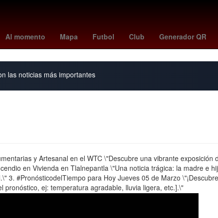
m comunicado
clima cancun
Nueva York
Aldo de Nigris
HBO
Al momento
Mapa
Futbol
Club
Generador QR
on las noticias más importantes
ndumentarias y Artesanal en el WTC \"Descubre una vibrante exposición
cendio en Vivienda en Tlalnepantla \"Una noticia trágica: la madre e hi
il.\" 3. #PronósticodelTiempo para Hoy Jueves 05 de Marzo \"¡Descubre
ronóstico, ej: temperatura agradable, lluvia ligera, etc.].\"