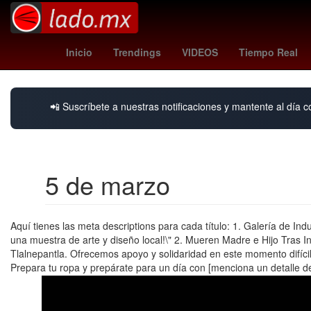
Agresión
cyclospora
una
Inicio
Trendings
VIDEOS
Tiempo Real
📲 Suscríbete a nuestras notificaciones y mantente al día c
5 de marzo
Aquí tienes las meta descriptions para cada título: 1. Galería de I
una muestra de arte y diseño local!\" 2. Mueren Madre e Hijo Tras In
Tlalnepantla. Ofrecemos apoyo y solidaridad en este momento difíc
Prepara tu ropa y prepárate para un día con [menciona un detalle del p