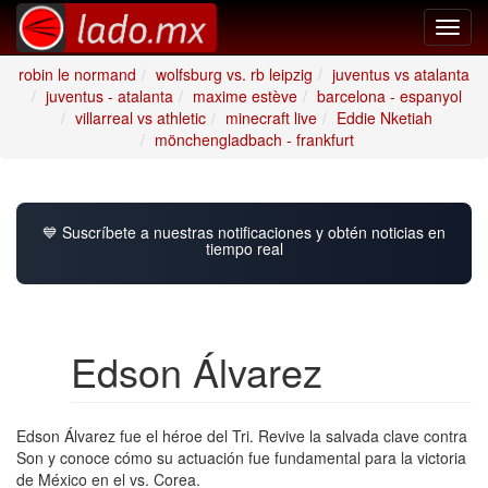
Toggl
navig
robin le normand
wolfsburg vs. rb leipzig
juventus vs atalanta
juventus - atalanta
maxime estève
barcelona - espanyol
villarreal vs athletic
minecraft live
Eddie Nketiah
mönchengladbach - frankfurt
💙 Suscríbete a nuestras notificaciones y obtén noticias en
tiempo real
Edson Álvarez
Edson Álvarez fue el héroe del Tri. Revive la salvada clave contra
Son y conoce cómo su actuación fue fundamental para la victoria
de México en el vs. Corea.