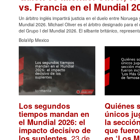
vs. Francia en el Mundial 2
Un árbitro inglés impartirá justicia en el duelo entre Noruega
Mundial 2026. Michael Oliver es el árbitro designado para el 
del Grupo I del Mundial 2026. El silbante británico, represent
BolaVip Mexico
Los segundos
Quiénes s
tiempos mandan en
únicos ju
el Mundial 2026: el
la secció
impacto decisivo de
que fuero
. 23 de
los suplentes
en ‘Los 