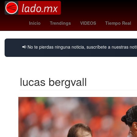
Valencia
Voleibol
fulham - newcastle
Na
Inicio
Trendings
VIDEOS
Tiempo Real
📢 No te pierdas ninguna noticia, suscríbete a nuestras noti
lucas bergvall