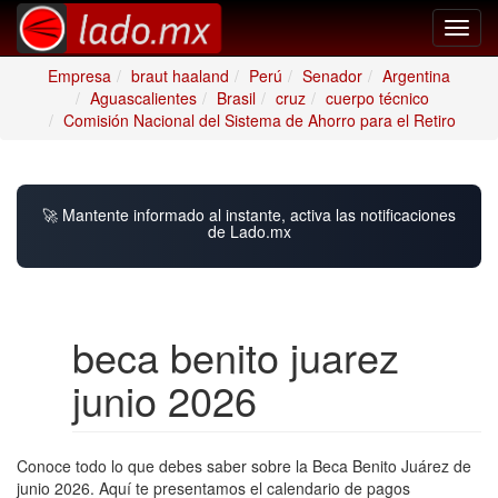
Toggl
navig
Empresa
braut haaland
Perú
Senador
Argentina
Aguascalientes
Brasil
cruz
cuerpo técnico
Comisión Nacional del Sistema de Ahorro para el Retiro
🚀 Mantente informado al instante, activa las notificaciones
de Lado.mx
beca benito juarez
junio 2026
Conoce todo lo que debes saber sobre la Beca Benito Juárez de
junio 2026. Aquí te presentamos el calendario de pagos