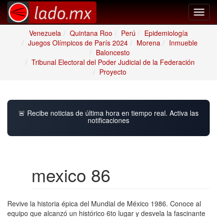
Toggl
navig
Venezuela
Quintana Roo
Perú
Epidemiología
Juegos Olímpicos de París 2024
Morena
Inmueble
Baloncesto
Tribunal Electoral del Poder Judicial de la Federación
Proyecto
🚨 Recibe noticias de última hora en tiempo real. Activa las
notificaciones
mexico 86
Revive la historia épica del Mundial de México 1986. Conoce al
equipo que alcanzó un histórico 6to lugar y desvela la fascinante