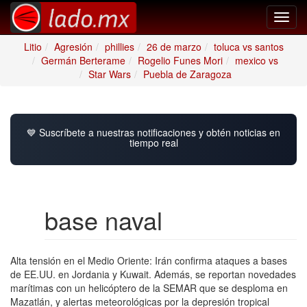
Toggl
navig
Litio
Agresión
phillies
26 de marzo
toluca vs santos
Germán Berterame
Rogelio Funes Mori
mexico vs
Star Wars
Puebla de Zaragoza
💙 Suscríbete a nuestras notificaciones y obtén noticias en
tiempo real
base naval
Alta tensión en el Medio Oriente: Irán confirma ataques a bases
de EE.UU. en Jordania y Kuwait. Además, se reportan novedades
marítimas con un helicóptero de la SEMAR que se desploma en
Mazatlán, y alertas meteorológicas por la depresión tropical