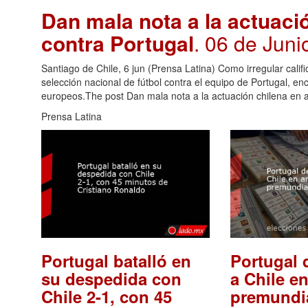
Dan mala nota a la actuaci
contra Portugal
. 06 de Juni
Santiago de Chile, 6 jun (Prensa Latina) Como irregular calif
selección nacional de fútbol contra el equipo de Portugal, en
europeos.The post Dan mala nota a la actuación chilena en a
Prensa Latina
Portugal batalló en
Portugal 
su despedida con
a Chile e
Chile 2-1, con 45
premundia