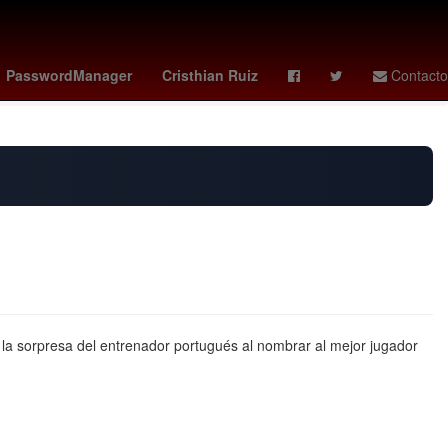
tch x ap
guardians - reds
vota la casa de los famosos mexico
PasswordManager
Cristhian Ruiz
Contacto
y la sorpresa del entrenador portugués al nombrar al mejor jugador