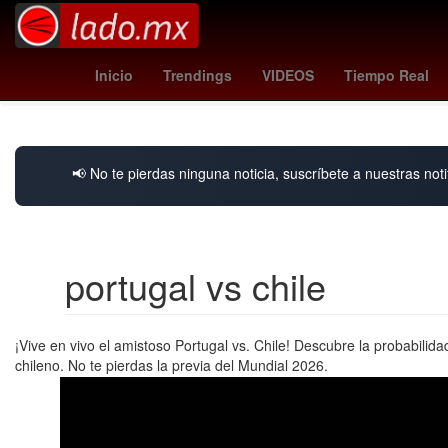
real sociedad
al-shabab - al ittihad
Guadalajara
pirates - ph
Inicio
Trendings
VIDEOS
Tiempo Real
📢 No te pierdas ninguna noticia, suscríbete a nuestras noti
portugal vs chile
¡Vive en vivo el amistoso Portugal vs. Chile! Descubre la probabilid
chileno. No te pierdas la previa del Mundial 2026.