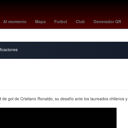
illies
tigers - blue jays
a que hora juega pumas vs pachuca
swa
Al momento
Mapa
Futbol
Club
Generador QR
yankees - mets
ficaciones
ad de gol de Cristiano Ronaldo, su desafío ante los laureados chilenos 