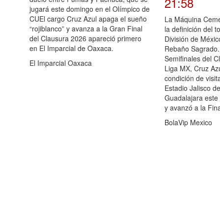
21:58
jugará este domingo en el Olímpico de
CUEl cargo Cruz Azul apaga el sueño
La Máquina Cemen
“rojiblanco” y avanza a la Gran Final
la definición del 
del Clausura 2026 apareció primero
División de México
en El Imparcial de Oaxaca.
Rebaño Sagrado. P
Semifinales del C
El Imparcial Oaxaca
Liga MX, Cruz Azu
condición de visit
Estadio Jalisco d
Guadalajara este
y avanzó a la Fin
BolaVip Mexico