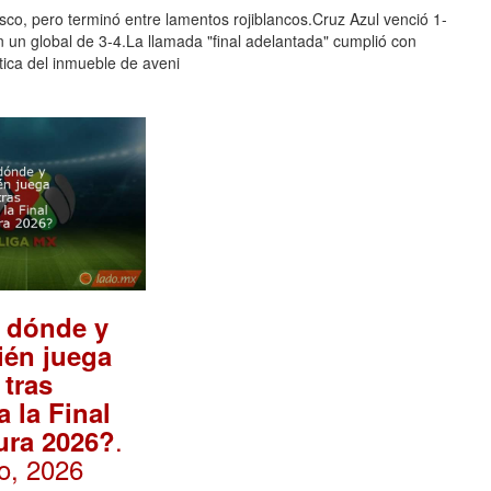
co, pero terminó entre lamentos rojiblancos.Cruz Azul venció 1-
n un global de 3-4.La llamada "final adelantada" cumplió con
tica del inmueble de aveni
 dónde y
ién juega
 tras
a la Final
.
ura 2026?
o, 2026