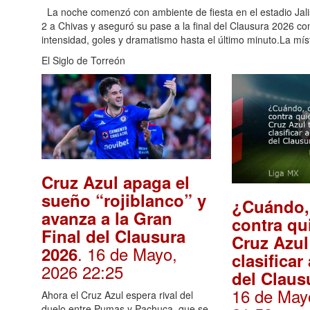
La noche comenzó con ambiente de fiesta en el estadio Jalis
2 a Chivas y aseguró su pase a la final del Clausura 2026 co
intensidad, goles y dramatismo hasta el último minuto.La mís
El Siglo de Torreón
Cruz Azul apaga el
sueño “rojiblanco” y
¿Cuándo,
avanza a la Gran
contra qu
Final del Clausura
Cruz Azul
. 16 de Mayo,
2026
clasificar 
2026 22:25
del Claus
16 de May
Ahora el Cruz Azul espera rival del
duelo entre Pumas y Pachuca, que se