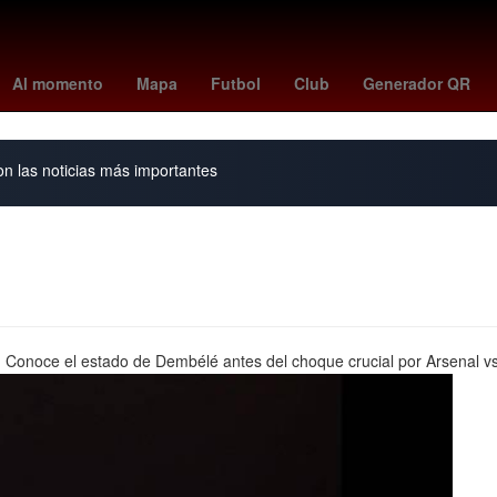
berto Rivera
yen
Aguinaldos
presidente de la suprema corte de j
Al momento
Mapa
Futbol
Club
Generador QR
on las noticias más importantes
. Conoce el estado de Dembélé antes del choque crucial por Arsenal vs