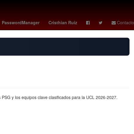
usticia de la nación
nashville sc - león
HBO
PasswordManager
Cristhian Ruiz
Contacto
 PSG y los equipos clave clasificados para la UCL 2026-2027.