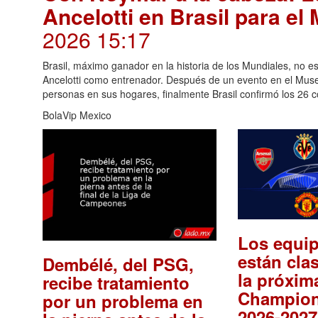
Ancelotti en Brasil para el
2026 15:17
Brasil, máximo ganador en la historia de los Mundiales, no 
Ancelotti como entrenador. Después de un evento en el Muse
personas en sus hogares, finalmente Brasil confirmó los 26 c
BolaVip Mexico
Los equi
están cla
Dembélé, del PSG,
la próxim
recibe tratamiento
Champion
por un problema en
2026-2027