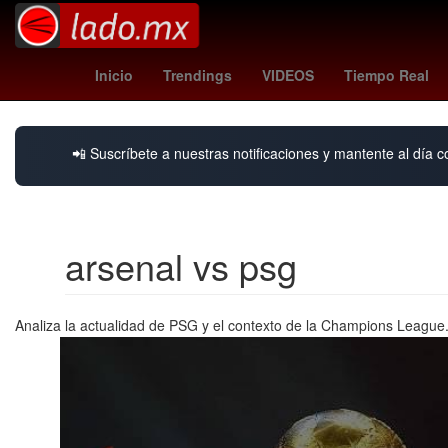
Brasil
España
Ario
Aguascalientes
Nor
Inicio
Trendings
VIDEOS
Tiempo Real
📲 Suscríbete a nuestras notificaciones y mantente al día c
arsenal vs psg
Analiza la actualidad de PSG y el contexto de la Champions League