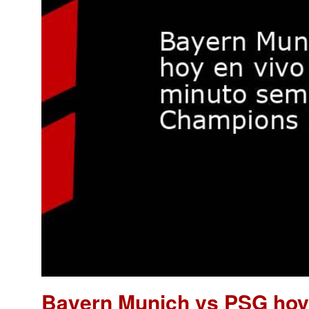
Bayern Munich vs PSG hoy 