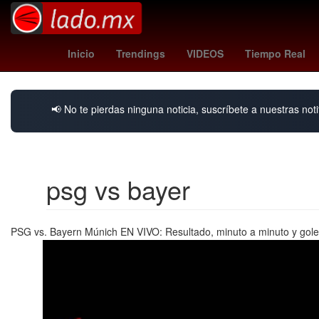
cubs - phillies
Venezolanos
One Di
Inicio
Trendings
VIDEOS
Tiempo Real
📢 No te pierdas ninguna noticia, suscríbete a nuestras noti
psg vs bayer
PSG vs. Bayern Múnich EN VIVO: Resultado, minuto a minuto y gole