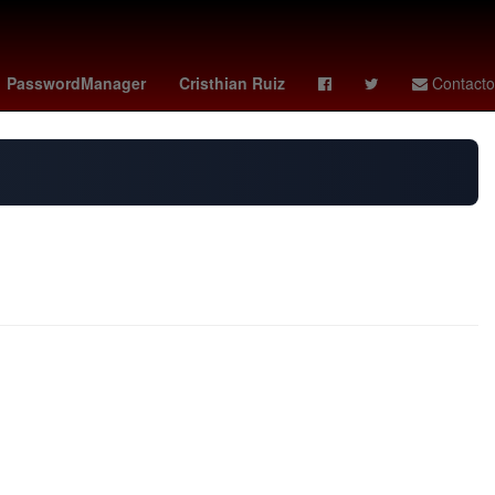
yoane wissa
cuerpo técnico
Pago
PasswordManager
Cristhian Ruiz
Contacto