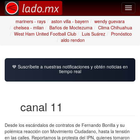
Toggl
navig
mariners - rays
aston villa - bayern
wendy guevara
chelsea - milan
Baños de Moctezuma
Clima Chihuahua
West Ham United Football Club
Luis Suárez
Pronóstico
aldo rendon
💙 Suscríbete a nuestras notificaciones y obtén noticias en
tiempo real
canal 11
Desde los escándalos de contratos de Fernando Bonilla y su
polémica reacción con Movimiento Ciudadano, hasta la tensión
en las calles. Reportamos la protesta del IPN, quienes tomaron