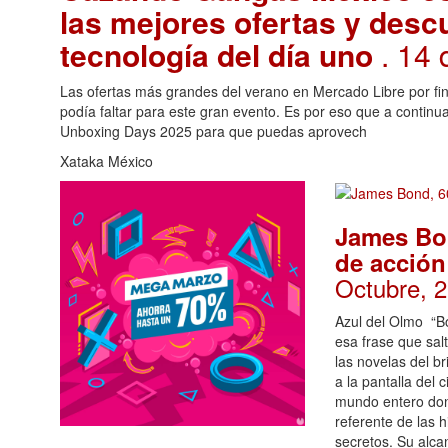
las mejores ofertas y desc
tecnología del día uno
. 14 
Las ofertas más grandes del verano en Mercado Libre por fi
podía faltar para este gran evento. Es por eso que a conti
Unboxing Days 2025 para que puedas aprovech
Xataka México
James Bo
de acción
Octubre, 
Azul del Olmo “B
esa frase que sal
las novelas del b
a la pantalla del 
mundo entero don
referente de las 
secretos. Su alc