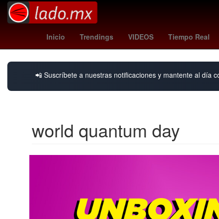
man city vs liverpool
barcelona vs celta
roma - udin
Inicio
Trendings
VIDEOS
Tiempo Real
📲 Suscríbete a nuestras notificaciones y mantente al día c
world quantum day